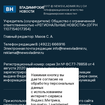
2017 © NEWSVLADIMIR.RU | СИ
ВЛАДИМИРСКИЕ
«Информационное агентство
НОВОСТИ
Владимирские новости»
Учредитель (соучредители): Общество с ограниченной
ответственностью «РЕГИОНАЛЬНЫЕ НОВОСТИ» (ОГРН
1107154017354)
Главный редактор: Мазов С. А.
8 (4922) 666916
Телефон редакции:
info@newsvladimir.ru
Электронная почта редакции:
,
reklama@newsvladimir.ru
Регистрационный номер: серия Эл № ФС77-78858 от 4
августа 2020 г. согласно выписке из реестра
зарегистрированных средств массовой информации
Нажимая кнопку вы
выдана Федеральной службой по надзору в сфере связи,
даете согласие на
информационных технологий и массовых коммуникаций
обработку персональных
данных
с использованием
интернет-сервиса
Яндекс.Метрика,
При использовании любого материала с данного сайта
top.mail.ru, LiveInternet.
гиперссылка на Сетевое издание «Информационное