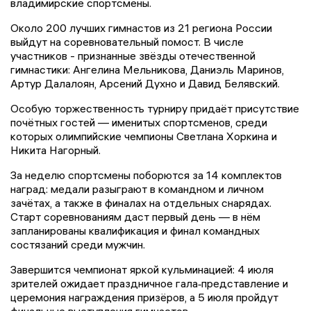
владимирские спортсмены.
Около 200 лучших гимнастов из 21 региона России
выйдут на соревновательный помост. В числе
участников - признанные звёзды отечественной
гимнастики: Ангелина Мельникова, Даниэль Маринов,
Артур Далалоян, Арсений Духно и Давид Белявский.
Особую торжественность турниру придаёт присутствие
почётных гостей — именитых спортсменов, среди
которых олимпийские чемпионы Светлана Хоркина и
Никита Нагорный.
За неделю спортсмены поборются за 14 комплектов
наград: медали разыграют в командном и личном
зачётах, а также в финалах на отдельных снарядах.
Старт соревнованиям даст первый день — в нём
запланированы квалификация и финал командных
состязаний среди мужчин.
Завершится чемпионат яркой кульминацией: 4 июля
зрителей ожидает праздничное гала‑представление и
церемония награждения призёров, а 5 июля пройдут
финальные выступления гимнастов.