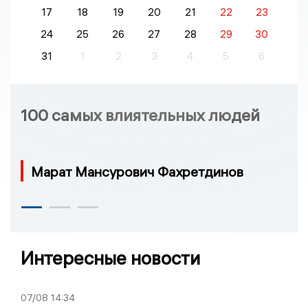
17
18
19
20
21
22
23
24
25
26
27
28
29
30
31
1
2
3
4
5
6
100 самых влиятельных людей
Марат Мансурович Фахретдинов
Интересные новости
07/08
14:34