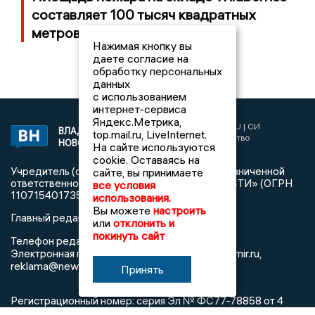
составляет 100 тысяч квадратных
метров
Нажимая кнопку вы
даете согласие на
обработку персональных
данных
с использованием
интернет-сервиса
Яндекс.Метрика,
2017 © NEWSVLADIMIR.RU | СИ
ВЛАДИМИРСКИЕ
top.mail.ru, LiveInternet.
«Информационное агентство
НОВОСТИ
На сайте используются
Владимирские новости»
cookie. Оставаясь на
Учредитель (соучредители): Общество с ограниченной
сайте, вы принимаете
ответственностью «РЕГИОНАЛЬНЫЕ НОВОСТИ» (ОГРН
все условия
1107154017354)
использования.
Вы можете
настроить
Главный редактор: Мазов С. А.
или
отклонить и
покинуть сайт
8 (4922) 666916
Телефон редакции:
info@newsvladimir.ru
Электронная почта редакции:
,
reklama@newsvladimir.ru
Принять
Регистрационный номер: серия Эл № ФС77-78858 от 4
августа 2020 г. согласно выписке из реестра