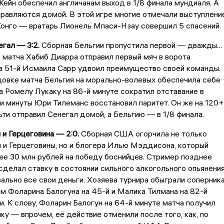
Кейн обеспечил англичанам выход в 1/8 финала мундиаля. А
равляются домой. В этой игре многие отмечали выступлени
Конго — вратарь Лионель Мпаси-Нзау совершил 5 спасений.
егал — 3:2.
Сборная Бельгии пропустила первой — дважды…
 матча Хабиб Диарра отправил первый мяч в ворота
на 51-й Исмаила Сарр удвоил преимущество своей команды.
цовке матча Бельгия на морально-волевых обеспечила себе
а Ромелу Лукаку на 86-й минуте сократил отставание в
ри минуты Юри Тилеманс восстановил паритет. Он же на 120
ьти отправил Сенегал домой, а Бельгию — в 1/8 финала.
и Герцеговина — 2:0.
Сборная США огорчила не только
 и Герцеговины, но и блогера Илью Мэддисона, который
е 30 млн рублей на победу боснийцев. Стример позднее
 сделал ставку в состоянии сильного алкогольного опьянени
вально все свои деньги. Хозяева турнира обыграли соперник
м Фоларина Балогуна на 45-й и Малика Тилмана на 82-й
и. К слову, Фоларин Балогун на 64-й минуте матча получил
ку — впрочем, её действие отменили после того, как, по