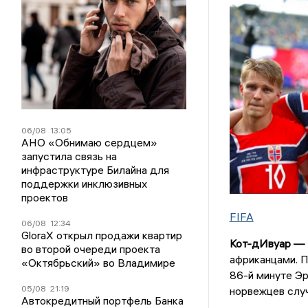
06/08
13:05
АНО «Обнимаю сердцем»
запустила связь на
инфраструктуре Билайна для
поддержки инклюзивных
проектов
FIFA
06/08
12:34
GloraX открыл продажи квартир
Кот-дИвуар — 
во второй очереди проекта
африканцами. П
«Октябрьский» во Владимире
86-й минуте Э
05/08
21:19
норвежцев случ
Автокредитный портфель Банка