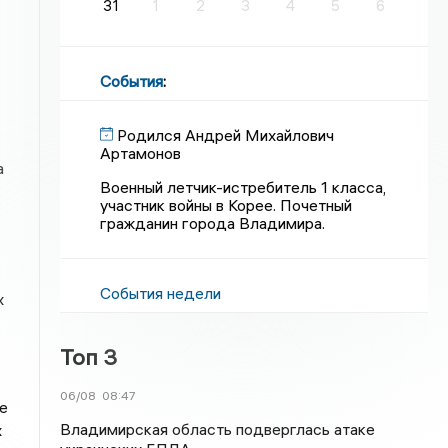
31
1
2
3
4
5
6
События
:
Родился Андрей Михайлович
Артамонов
а
Военный летчик-истребитель 1 класса,
участник войны в Корее. Почетный
гражданин города Владимира.
События недели
х
Топ 3
06/08
08:47
е
Владимирская область подверглась атаке
х