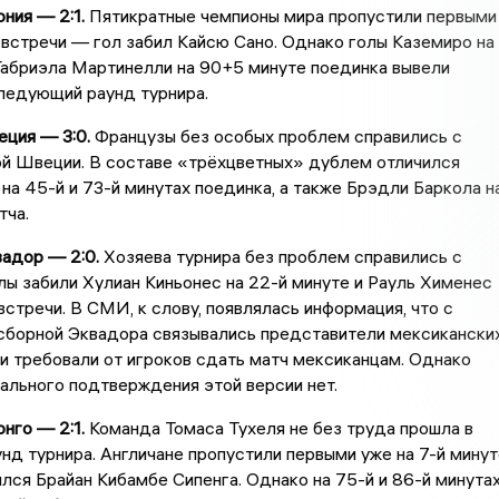
ния — 2:1.
Пятикратные чемпионы мира пропустили первыми
 встречи — гол забил Кайсю Сано. Однако голы Каземиро на
Габриэла Мартинелли на 90+5 минуте поединка вывели
ледующий раунд турнира.
ция — 3:0.
Французы без особых проблем справились с
ой Швеции. В составе «трёхцветных» дублем отличился
на 45-й и 73-й минутах поединка, а также Брэдли Баркола н
тча.
адор — 2:0.
Хозяева турнира без проблем справились с
лы забили Хулиан Киньонес на 22-й минуте и Рауль Хименес
 встречи. В СМИ, к слову, появлялась информация, что с
сборной Эквадора связывались представители мексикански
и требовали от игроков сдать матч мексиканцам. Однако
ального подтверждения этой версии нет.
нго — 2:1.
Команда Томаса Тухеля не без труда прошла в
д турнира. Англичане пропустили первыми уже на 7-й минут
лся Брайан Кибамбе Сипенга. Однако на 75-й и 86-й минута