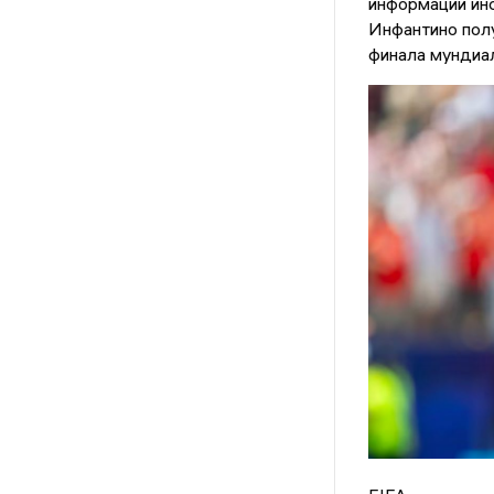
информации ин
Инфантино полу
финала мундиа