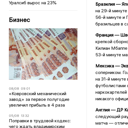
Уралсиб вырос на 23%
Бразилия — Япо
на 29-й минуте
56-й минуте и 
Бизнес
бразильцев в с
Франция — Шве
крепкой сборн
Килиан Мбаппе 
53-й минуте ма
Мексика — Экв
соперником. Го
на 31-й минуте
футболистами 
08/08
09:01
наркокартелей 
«Ковровский механический
никакого офици
завод» за первое полугодие
увеличил прибыль в 4 раза
Англия — ДР Ко
следующий раун
05/08
13:32
Поправки в трудовой кодекс:
матча — отличи
чего ждать владимирским