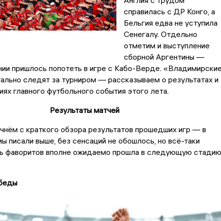
Англия с трудом
справилась с ДР Конго, а
Бельгия едва не уступила
Сенегалу. Отдельно
отметим и выступление
сборной Аргентины —
нии пришлось попотеть в игре с Кабо-Верде. «Владимирски
ально следят за турниром — рассказываем о результатах и
иях главного футбольного события этого лета.
Результаты матчей
чнём с краткого обзора результатов прошедших игр — в
мы писали выше, без сенсаций не обошлось, но всё-таки
ть фаворитов вполне ожидаемо прошла в следующую стади
беды