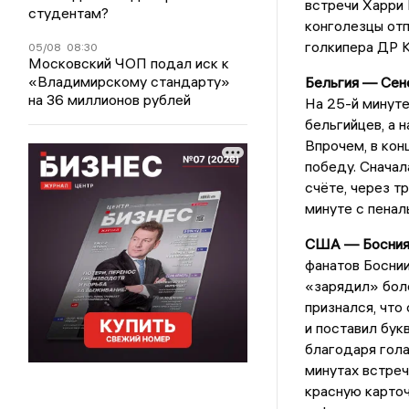
встречи Харри 
студентам?
конголезцы отп
голкипера ДР 
05/08
08:30
Московский ЧОП подал иск к
«Владимирскому стандарту»
Бельгия — Сен
на 36 миллионов рублей
На 25-й минуте
бельгийцев, а 
Впрочем, в кон
победу. Сначал
счёте, через т
минуте с пенал
США — Босния 
фанатов Боснии
«зарядил» боле
признался, что
и поставил бук
благодаря гола
минутах встреч
красную карточ