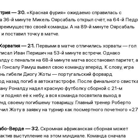
трия — 3:0.
«Красная фурия» ожидаемо справилась с
а 36-й минуте Микель Оярсабаль открыл счёт, на 64-й Пед
преимущество своей команды. А на 89-й минуте Оярсабаль
и поставил точку в матче.
Хорватия — 2:1.
Первыми в матче отличились хорваты — гол
аписал Иван Перишич на 53-й минуте встречи. Однако
лду с пенальти на 68-й минуте матча восстановил паритет, а
 Гонсалу Рамуш вывел свою команду вперёд. К слову, игра
ень гибели Диогу Жоты — португальский форвард
д назад погиб в автокатастрофе. После финального свистк
ану Роналду надел красную футболку сборной с 21-м
и поднял её к небу, а вся команда посвятила выход в
нд своему погибшему товарищу. Главный тренер Роберто
ил Жоту в заявку на турнир как посмертного почетного «27
або-Верде — 3:2.
Скромная африканская сборная может
 актив выступление на этом мундиале. Команда сначала