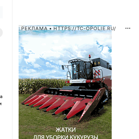
РЕКЛАМА • HTTPS://TC-OPOLIE.RU/
а
и