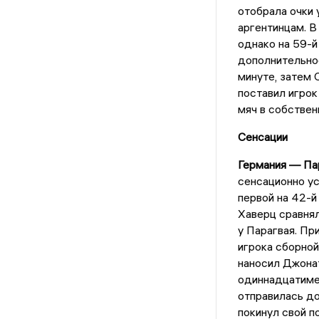
отобрала очки 
аргентинцам. В
однако на 59-й
дополнительно
минуте, затем 
поставил игрок
мяч в собствен
Сенсации
Германия — Пар
сенсационно у
первой на 42-й
Хаверц сравнял
у Парагвая. Пр
игрока сборной
наносил Джонат
одиннадцатимет
отправилась д
покинул свой п