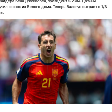
сайдера Бена Джейкобса, президент ФИФА Джанни
чил звонок из Белого дома. Теперь Балогун сыграет в 1/8
ля.