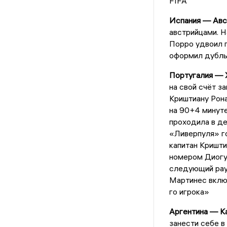
FIFA
Испания — Авс
австрийцами. Н
Порро удвоил 
оформил дубль 
Португалия — 
на свой счёт з
Криштиану Рона
на 90+4 минуте
проходила в д
«Ливерпуля» го
капитан Кришти
номером Диогу 
следующий рау
Мартинес включ
го игрока»
Аргентина — К
занести себе в