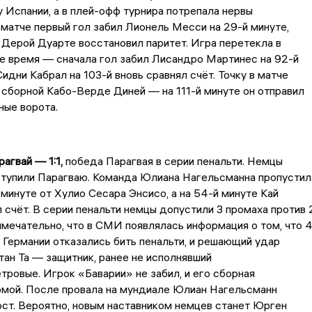
у Испании, а в плей-офф турнира потрепала нервы
 матче первый гол забил Лионель Месси на 29-й минуте,
 Дерой Дуарте восстановил паритет. Игра перетекла в
е время — сначала гол забил Лисандро Мартинес на 92-й
Сидни Кабрал на 103-й вновь сравнял счёт. Точку в матче
 сборной Кабо-Верде Диней — на 111-й минуте он отправил
ные ворота.
агвай — 1:1,
победа Парагвая в серии пенальти. Немцы
ступили Парагваю. Команда Юлиана Нагельсманна пропустил
 минуте от Хулио Сесара Энсисо, а на 54-й минуте Кай
 счёт. В серии пенальти немцы допустили 3 промаха против 
имечательно, что в СМИ появлялась информация о том, что 
 Германии отказались бить пенальти, и решающий удар
ан Та — защитник, ранее не исполнявший
ровые. Игрок «Баварии» не забил, и его сборная
омой. После провала на мундиале Юлиан Нагельсманн
ост. Вероятно, новым наставником немцев станет Юрген