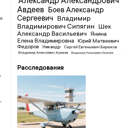
Александр Александрович
Авдеев
Боев Александр
Сергеевич
Владимир
ро
Владимирович Сипягин
Шек
Александр Васильевич
Янина
Елена Владимировна
Юрий Матвеевич
Федоров
Никандр
Сергей Евгеньевич Бирюков
Владимир Алексеевич Куимов
Владимир Николаевич Киселёв
Расследования
а
-