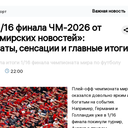
Важная новость
орт
1/16 финала ЧМ-2026 от
мирских новостей»:
аты, сенсации и главные итоги
 итоги 1/16 финала чемпионата мира по футболу
22:00
Плей-офф чемпионата мир
оказался довольно ярким 
богатым на события.
Например, Германия и
Голландия уже в 1/16
финала покинули турнир,