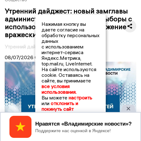
Утренний дайджест: новый замглавы
администрации Владимира, выборы с
Нажимая кнопку вы
использованием ДЭГ и уничтожение
даете согласие на
вражеских БПЛА
обработку персональных
данных
Утренний дайджест
с использованием
интернет-сервиса
08/07/2026
08:00
Яндекс.Метрика,
top.mail.ru, LiveInternet.
На сайте используются
cookie. Оставаясь на
сайте, вы принимаете
все условия
использования.
Вы можете
настроить
или
отклонить и
покинуть сайт
Принять
© ООО "Региональные новости"