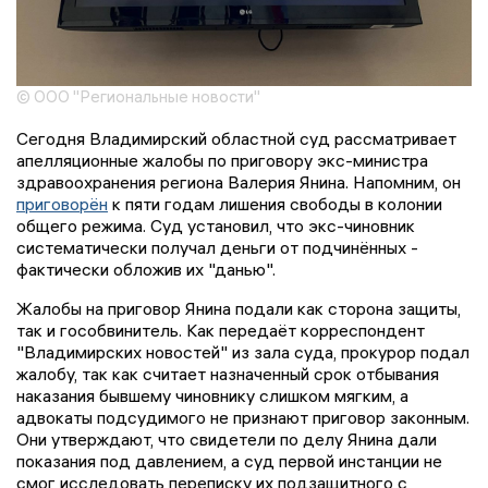
© ООО "Региональные новости"
Сегодня Владимирский областной суд рассматривает
апелляционные жалобы по приговору экс-министра
здравоохранения региона Валерия Янина. Напомним, он
приговорён
к пяти годам лишения свободы в колонии
общего режима. Суд установил, что экс-чиновник
систематически получал деньги от подчинённых -
фактически обложив их "данью".
Жалобы на приговор Янина подали как сторона защиты,
так и гособвинитель. Как передаёт корреспондент
"Владимирских новостей" из зала суда, прокурор подал
жалобу, так как считает назначенный срок отбывания
наказания бывшему чиновнику слишком мягким, а
адвокаты подсудимого не признают приговор законным.
Они утверждают, что свидетели по делу Янина дали
показания под давлением, а суд первой инстанции не
смог исследовать переписку их подзащитного с