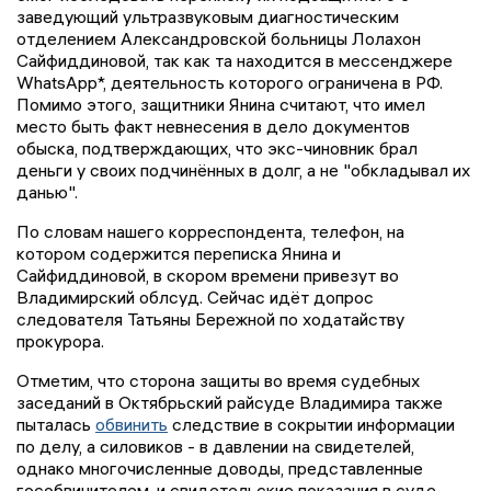
заведующий ультразвуковым диагностическим
отделением Александровской больницы Лолахон
Сайфиддиновой, так как та находится в мессенджере
WhatsApp*, деятельность которого ограничена в РФ.
Помимо этого, защитники Янина считают, что имел
место быть факт невнесения в дело документов
обыска, подтверждающих, что экс-чиновник брал
деньги у своих подчинённых в долг, а не "обкладывал их
данью".
По словам нашего корреспондента, телефон, на
котором содержится переписка Янина и
Сайфиддиновой, в скором времени привезут во
Владимирский облсуд. Сейчас идёт допрос
следователя Татьяны Бережной по ходатайству
прокурора.
Отметим, что сторона защиты во время судебных
заседаний в Октябрьский райсуде Владимира также
пыталась
обвинить
следствие в сокрытии информации
по делу, а силовиков - в давлении на свидетелей,
однако многочисленные доводы, представленные
гособвинителем, и свидетельские показания в суде