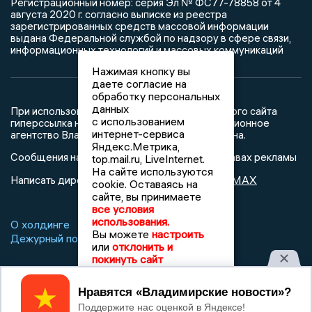
Регистрационный номер: серия Эл № ФС77-78858 от 4
августа 2020 г. согласно выписке из реестра
зарегистрированных средств массовой информации
выдана Федеральной службой по надзору в сфере связи,
информационных технологий и массовых коммуникаций
Нажимая кнопку вы
даете согласие на
обработку персональных
данных
При использовании любого материала с данного сайта
с использованием
гиперссылка на Сетевое издание «Информационное
интернет-сервиса
агентство Владимирские новости» обязательна.
Яндекс.Метрика,
Сообщения на сером фоне размещены на правах рекламы
top.mail.ru, LiveInternet.
На сайте используются
@mazov
MAX
Написать директору в телеграм
или
cookie. Оставаясь на
сайте, вы принимаете
все условия
использования.
О холдинге
Вакансии
Реклама
Вы можете
настроить
Дежурный по новостям
или
отклонить и
покинуть сайт
16+
Принять