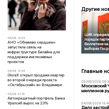
Другие но
ЦИК определ
06/08
13:05
порядок парти
АНО «Обнимаю сердцем»
бюллетене на
запустила связь на
выборах Госд
инфраструктуре Билайна для
поддержки инклюзивных
проектов
Главные н
06/08
12:34
GloraX открыл продажи квартир
во второй очереди проекта
05/08/2026 08:
«Октябрьский» во Владимире
Московский 
миллионов р
05/08
21:19
Автокредитный портфель Банка
Уралсиб вырос на 23%
04/08/2026 15:4
Дело застро