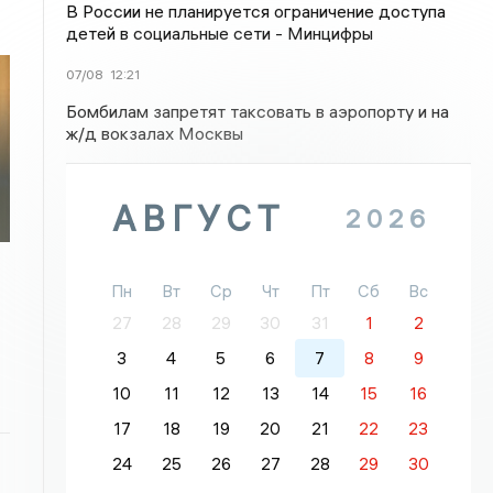
В России не планируется ограничение доступа
детей в социальные сети - Минцифры
07/08
12:21
Бомбилам запретят таксовать в аэропорту и на
ж/д вокзалах Москвы
АВГУСТ
2026
Пн
Вт
Ср
Чт
Пт
Сб
Вс
27
28
29
30
31
1
2
3
4
5
6
7
8
9
10
11
12
13
14
15
16
17
18
19
20
21
22
23
24
25
26
27
28
29
30