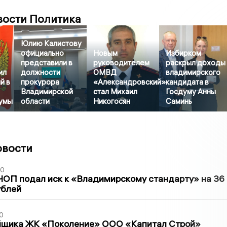
вости Политика
Юлию Калистову
официально
Новым
Избирком
представили в
руководителем
раскрыл доходы
ил
должности
ОМВД
владимирского
й в
прокурора
«Александровский»
кандидата в
Владимирской
стал Михаил
Госдуму Анны
умы
области
Никогосян
Саминь
овости
30
ЧОП подал иск к «Владимирскому стандарту» на 36
ублей
0
йщика ЖК «Поколение» ООО «Капитал Строй»