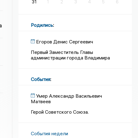
31
1
2
3
4
5
6
Родились
:
а
Егоров Денис Сергеевич
Первый Заместитель Главы
администрации города Владимира
События
:
Умер Александр Васильевич
Матвеев
Герой Советского Союза.
События недели