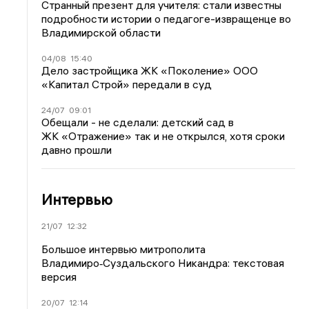
Странный презент для учителя: стали известны
подробности истории о педагоге-извращенце во
Владимирской области
04/08
15:40
Дело застройщика ЖК «Поколение» ООО
«Капитал Строй» передали в суд
24/07
09:01
Обещали - не сделали: детский сад в
ЖК «Отражение» так и не открылся, хотя сроки
давно прошли
Интервью
21/07
12:32
Большое интервью митрополита
Владимиро‑Суздальского Никандра: текстовая
версия
20/07
12:14