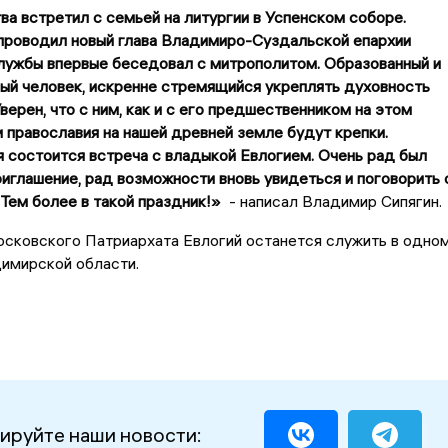
а встретил с семьей на литургии в Успенском соборе.
проводил новый глава Владимиро-Суздальской епархии
лужбы впервые беседовал с митрополитом. Образованный и
ый человек, искренне стремящийся укреплять духовность
верен, что с ним, как и с его предшественником на этом
и православия на нашей древней земле будут крепки.
 состоится встреча с владыкой Евлогием. Очень рад был
риглашение, рад возможности вновь увидеться и поговорить 
Тем более в такой праздник!»
- написал Владимир Сипягин.
сковского Патриархата Евлогий останется служить в одно
имирской области.
ируйте наши новости: