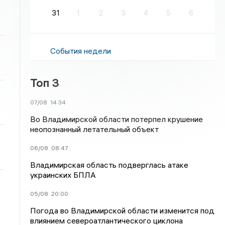
31
1
2
3
4
5
6
События недели
Топ 3
07/08
14:34
Во Владимирской области потерпел крушение
неопознанный летательный объект
06/08
08:47
Владимирская область подверглась атаке
украинских БПЛА
05/08
20:00
Погода во Владимирской области изменится под
влиянием североатлантического циклона