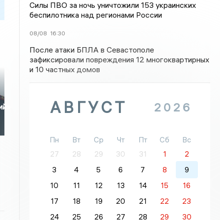
Силы ПВО за ночь уничтожили 153 украинских
беспилотника над регионами России
08/08
16:30
После атаки БПЛА в Севастополе
зафиксировали повреждения 12 многоквартирных
и 10 частных домов
АВГУСТ
2026
ий»
Пн
Вт
Ср
Чт
Пт
Сб
Вс
27
28
29
30
31
1
2
3
4
5
6
7
8
9
10
11
12
13
14
15
16
17
18
19
20
21
22
23
24
25
26
27
28
29
30