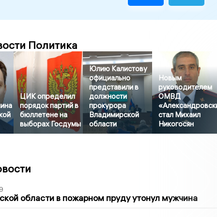
вости Политика
Юлию Калистову
официально
Новым
представили в
руководителем
ЦИК определил
должности
ОМВД
ина
порядок партий в
прокурора
«Александровск
кой
бюллетене на
Владимирской
стал Михаил
выборах Госдумы
области
Никогосян
овости
9
кой области в пожарном пруду утонул мужчина