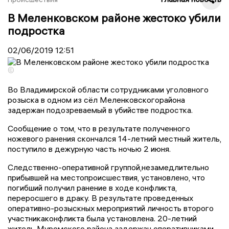
В Меленковском районе жестоко убили
подростка
02/06/2019
12:51
©
Во Владимирской области сотрудниками уголовного
розыска в одном из сёл
Меленковского
района
задержан подозреваемый в убийстве подростка.
Сообщение о том, что в результате полученного
ножевого
ранения скончался
14-летний местный житель,
поступило в дежурную часть ночью 2 июня.
Следственно-оперативной группой,
незамедлительно
прибывш
ей
на место
происшествия
, установлено, что
погибший получил ранение в ходе конфликта
,
переросшего в драку
.
В результате проведенных
оперативно-розыскных мероприятий
личность
второго
участник
а
конфликта
была установлена.
20-летний
ж
итель
М
уромского района
задержан
оперативниками