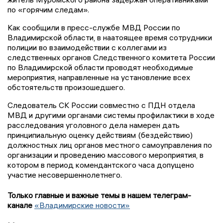
по «горячим следам».
Как сообщили в пресс-службе МВД России по
Владимирской области, в наатоящее время
сотрудники
полиции
во взаимодействии с коллегами из
следств
енных органов
С
ледств
енного
комитета
России
по Владимирской области
проводят необходимые
мероприятия, направленные на установление всех
обстоятельств произошедшего.
С
ледователь СК России с
овместно с ПДН
отдела
МВД
и другими органами системы
профилактики в ходе
расследования уголовного дела намерен дать
принципиальную оценку
действиям (бездействию)
должностных лиц органов местного самоуправления по
орг
анизации
и проведению
массового мероприятия, в
котором в период комендантского часа допущено
участие несовершеннолет
него.
Только главные и важные темы в нашем телеграм-
канале
«Владимирские новости»