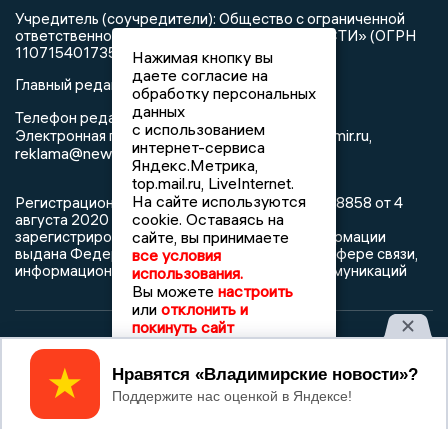
Учредитель (соучредители): Общество с ограниченной
ответственностью «РЕГИОНАЛЬНЫЕ НОВОСТИ» (ОГРН
1107154017354)
Нажимая кнопку вы
даете согласие на
Главный редактор: Мазов С. А.
обработку персональных
данных
8 (4922) 666916
Телефон редакции:
с использованием
info@newsvladimir.ru
Электронная почта редакции:
,
интернет-сервиса
reklama@newsvladimir.ru
Яндекс.Метрика,
top.mail.ru, LiveInternet.
На сайте используются
Регистрационный номер: серия Эл № ФС77-78858 от 4
cookie. Оставаясь на
августа 2020 г. согласно выписке из реестра
зарегистрированных средств массовой информации
сайте, вы принимаете
выдана Федеральной службой по надзору в сфере связи,
все условия
информационных технологий и массовых коммуникаций
использования.
Вы можете
настроить
или
отклонить и
покинуть сайт
При использовании любого материала с данного сайта
Принять
гиперссылка на Сетевое издание «Информационное
агентство Владимирские новости» обязательна.
Сообщения на сером фоне размещены на правах рекламы