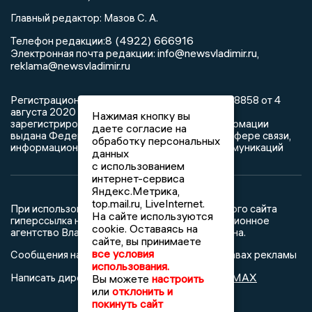
Главный редактор: Мазов С. А.
8 (4922) 666916
Телефон редакции:
info@newsvladimir.ru
Электронная почта редакции:
,
reklama@newsvladimir.ru
Регистрационный номер: серия Эл № ФС77-78858 от 4
августа 2020 г. согласно выписке из реестра
Нажимая кнопку вы
зарегистрированных средств массовой информации
даете согласие на
выдана Федеральной службой по надзору в сфере связи,
обработку персональных
информационных технологий и массовых коммуникаций
данных
с использованием
интернет-сервиса
Яндекс.Метрика,
top.mail.ru, LiveInternet.
При использовании любого материала с данного сайта
На сайте используются
гиперссылка на Сетевое издание «Информационное
cookie. Оставаясь на
агентство Владимирские новости» обязательна.
сайте, вы принимаете
все условия
Сообщения на сером фоне размещены на правах рекламы
использования.
@mazov
MAX
Написать директору в телеграм
или
Вы можете
настроить
или
отклонить и
покинуть сайт