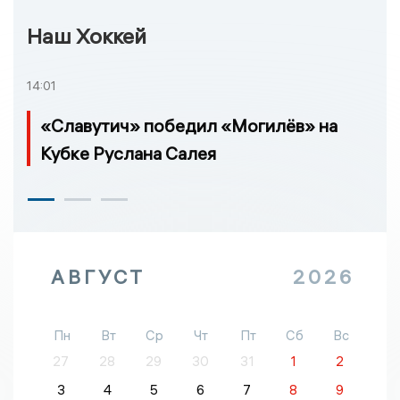
Наш Хоккей
14:01
«Славутич» победил «Могилёв» на
Кубке Руслана Салея
АВГУСТ
2026
Пн
Вт
Ср
Чт
Пт
Сб
Вс
27
28
29
30
31
1
2
3
4
5
6
7
8
9