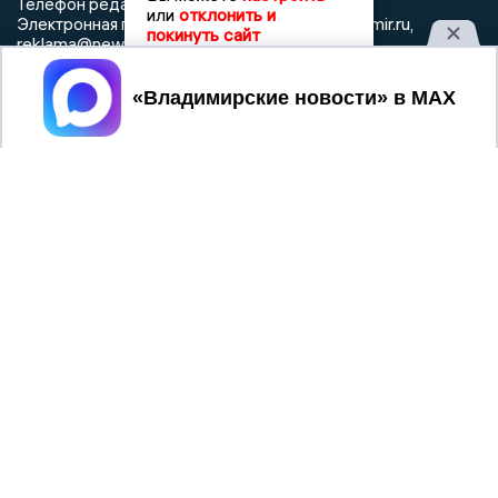
8 (4922) 666916
Телефон редакции:
или
отклонить и
info@newsvladimir.ru
Электронная почта редакции:
,
покинуть сайт
reklama@newsvladimir.ru
Принять
Регистрационный номер: серия Эл № ФС77-78858 от 4
августа 2020 г. согласно выписке из реестра
зарегистрированных средств массовой информации
выдана Федеральной службой по надзору в сфере связи,
информационных технологий и массовых коммуникаций
При использовании любого материала с данного сайта
гиперссылка на Сетевое издание «Информационное
агентство Владимирские новости» обязательна.
Сообщения на сером фоне размещены на правах рекламы
@mazov
MAX
Написать директору в телеграм
или
О холдинге
Вакансии
Реклама
Дежурный по новостям