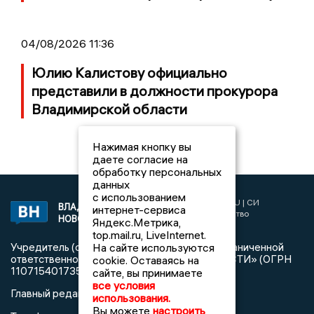
04/08/2026 11:36
Юлию Калистову официально
представили в должности прокурора
Владимирской области
Нажимая кнопку вы
даете согласие на
обработку персональных
данных
с использованием
2017 © NEWSVLADIMIR.RU | СИ
ВЛАДИМИРСКИЕ
интернет-сервиса
«Информационное агентство
НОВОСТИ
Яндекс.Метрика,
Владимирские новости»
top.mail.ru, LiveInternet.
На сайте используются
Учредитель (соучредители): Общество с ограниченной
ответственностью «РЕГИОНАЛЬНЫЕ НОВОСТИ» (ОГРН
cookie. Оставаясь на
1107154017354)
сайте, вы принимаете
все условия
Главный редактор: Мазов С. А.
использования.
Вы можете
настроить