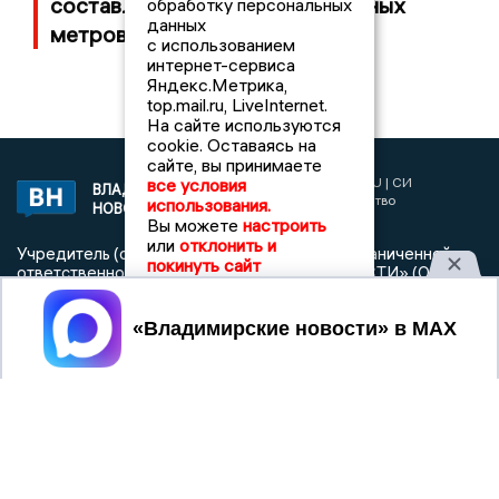
составляет 100 тысяч квадратных
обработку персональных
данных
метров
с использованием
интернет-сервиса
Яндекс.Метрика,
top.mail.ru, LiveInternet.
На сайте используются
cookie. Оставаясь на
сайте, вы принимаете
2017 © NEWSVLADIMIR.RU | СИ
все условия
ВЛАДИМИРСКИЕ
«Информационное агентство
использования.
НОВОСТИ
Владимирские новости»
Вы можете
настроить
или
отклонить и
Учредитель (соучредители): Общество с ограниченной
покинуть сайт
ответственностью «РЕГИОНАЛЬНЫЕ НОВОСТИ» (ОГРН
1107154017354)
Принять
Главный редактор: Мазов С. А.
8 (4922) 666916
Телефон редакции:
info@newsvladimir.ru
Электронная почта редакции:
,
reklama@newsvladimir.ru
Регистрационный номер: серия Эл № ФС77-78858 от 4
августа 2020 г. согласно выписке из реестра
зарегистрированных средств массовой информации