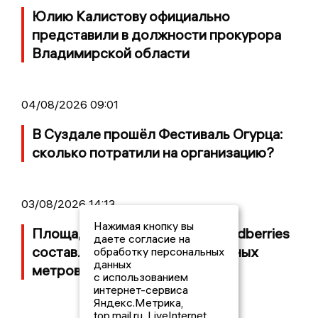
Юлию Калистову официально
представили в должности прокурора
Владимирской области
04/08/2026 09:01
В Суздале прошёл Фестиваль Огурца:
сколько потратили на организацию?
03/08/2026 14:13
Нажимая кнопку вы
Площадь пожара на складе Wildberries
даете согласие на
составляет 100 тысяч квадратных
обработку персональных
данных
метров
с использованием
интернет-сервиса
Яндекс.Метрика,
top.mail.ru, LiveInternet.