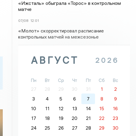
«Ижсталь» обыграла «Торос» в контрольном
матче
07/08
12:01
«Молот» скорректировал расписание
контрольных матчей на межсезонье
АВГУСТ
2026
Пн
Вт
Ср
Чт
Пт
Сб
Вс
27
28
29
30
31
1
2
3
4
5
6
7
8
9
10
11
12
13
14
15
16
17
18
19
20
21
22
23
24
25
26
27
28
29
30