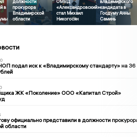
ил
должности
ОМВД
владимирского
й в
прокурора
«Александровский»
кандидата в
Владимирской
стал Михаил
Госдуму Анны
умы
области
Никогосян
Саминь
овости
30
ЧОП подал иск к «Владимирскому стандарту» на 36
ублей
0
йщика ЖК «Поколение» ООО «Капитал Строй»
уд
6
ову официально представили в должности прокурор
й области