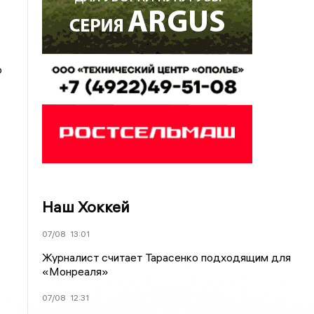
о
Наш Хоккей
07/08
13:01
Журналист считает Тарасенко подходящим для
«Монреаля»
07/08
12:31