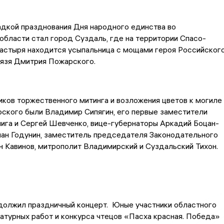
дкой празднования Дня народного единства во
бласти стал город Суздаль, где на территории Спасо-
астыря находится усыпальница с мощами героя Российског
нязя Дмитрия Пожарского.
иков торжественного митинга и возложения цветов к могиле
ского были Владимир Сипягин, его первые заместители
ига и Сергей Шевченко, вице-губернаторы Аркадий Боцан-
ман Годунин, заместитель председателя Законодательного
 Кавинов, митрополит Владимирский и Суздальский Тихон.
должил праздничный концерт. Юные участники областного
атурных работ и конкурса чтецов «Пасха красная. Победа»