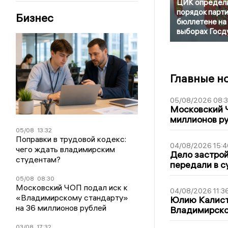
ЦИК определ
порядок парти
Бизнес
бюллетене на
выборах Госд
Главные н
05/08/2026 08:
Московский 
миллионов р
05/08
13:32
Поправки в трудовой кодекс:
04/08/2026 15:4
чего ждать владимирским
Дело застро
студентам?
передали в с
05/08
08:30
Московский ЧОП подал иск к
04/08/2026 11:3
«Владимирскому стандарту»
Юлию Калист
на 36 миллионов рублей
Владимирско
03/08
17:32