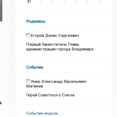
31
1
2
3
4
5
6
Родились
:
Егоров Денис Сергеевич
Первый Заместитель Главы
администрации города Владимира
События
:
Умер Александр Васильевич
Матвеев
Герой Советского Союза.
а
События недели