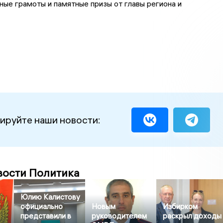
ные грамоты и памятные призы от главы региона и
ируйте наши новости:
вости Политика
Юлию Калистову
официально
Новым
Избирком
представили в
руководителем
раскрыл доходы