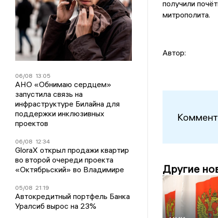
получили почёт
митрополита.
Автор:
06/08
13:05
АНО «Обнимаю сердцем»
запустила связь на
инфраструктуре Билайна для
поддержки инклюзивных
Коммент
проектов
06/08
12:34
GloraX открыл продажи квартир
во второй очереди проекта
Другие но
«Октябрьский» во Владимире
05/08
21:19
Автокредитный портфель Банка
Уралсиб вырос на 23%