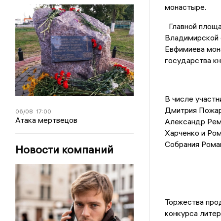
монастыре.
Главной площа
Владимирской о
Евфимиева мон
государства к
В числе участн
Дмитрия Пожар
06/08
17:00
Атака мертвецов
Александр Рем
Харченко и Ро
Собрания Роман
Новости компаний
Торжества про
конкурса литер