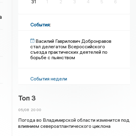
31
1
2
3
4
5
6
а
События
:
Василий Гаврилович Добронравов
стал делегатом Всероссийского
съезда практических деятелей по
борьбе с пьянством
События недели
Топ 3
05/08
20:00
Погода во Владимирской области изменится под
влиянием североатлантического циклона