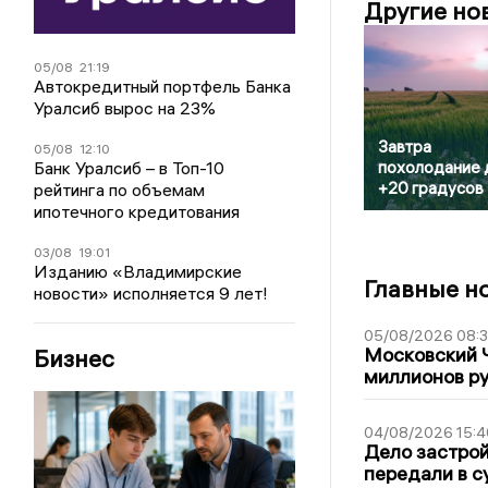
Другие но
05/08
21:19
Автокредитный портфель Банка
Уралсиб вырос на 23%
Завтра
05/08
12:10
похолодание 
Банк Уралсиб – в Топ-10
+20 градусов
рейтинга по объемам
ипотечного кредитования
03/08
19:01
Изданию «Владимирские
Главные н
новости» исполняется 9 лет!
05/08/2026 08:
Московский 
Бизнес
миллионов р
04/08/2026 15:4
Дело застро
передали в с