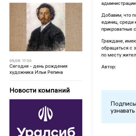
администрации
Добавим, что п
единиц, среди 
прикроватные с
Граждане, имею
обращаться с 
по месту жител
05/08
17:00
Сегодня - день рождения
Автор:
художника Ильи Репина
Новости компаний
Подписы
узнавать