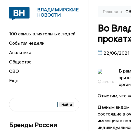
ВЛАДИМИРСКИЕ
>
Главная
Об
НОВОСТИ
Во Вла
100 самых влиятельных людей
прокат
События недели
Аналитика
22/06/2021
Общество
В рам
СВО
при к
© avo.ru
орган
Отметим, что у
Данным видом п
состоящие в оч
имеющим в пол
Бренды России
индивидуально