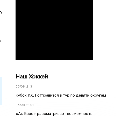
0
я
Наш Хоккей
05/08
21:31
Кубок КХЛ отправится в тур по девяти округам
05/08
21:01
«Ак Барс» рассматривает возможность