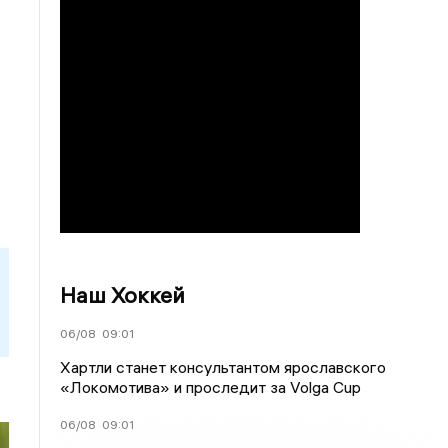
Наш Хоккей
06/08
09:01
Хартли станет консультантом ярославского
«Локомотива» и проследит за Volga Cup
06/08
09:01