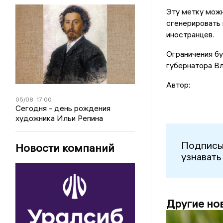
Эту метку можн
сгенерировать 
иностранцев.
Ограничения бу
губернатора В
Автор:
05/08
17:00
Сегодня - день рождения
художника Ильи Репина
Подписы
Новости компаний
узнавать
Другие но