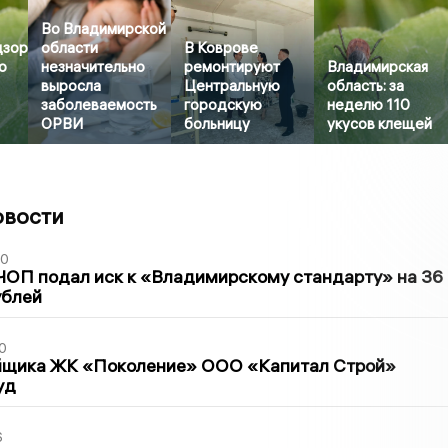
Во Владимирской
дзор
области
В Коврове
о
незначительно
ремонтируют
Владимирская
выросла
Центральную
область: за
заболеваемость
городскую
неделю 110
ОРВИ
больницу
укусов клещей
овости
30
ЧОП подал иск к «Владимирскому стандарту» на 36
ублей
0
йщика ЖК «Поколение» ООО «Капитал Строй»
уд
6