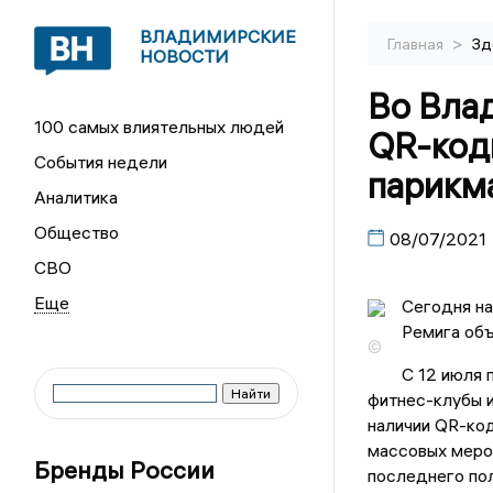
ВЛАДИМИРСКИЕ
>
Главная
Зд
НОВОСТИ
Во Вла
100 самых влиятельных людей
QR-код
События недели
парикм
Аналитика
Общество
08/07/2021
СВО
Сегодня на
Ремига объ
©
С 12 июля 
фитнес-клубы 
наличии QR-код
массовых меро
Бренды России
последнего пол