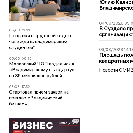
Юлию Калист
Владимирско
04/08/2026 09:0
В Суздале пр
05/08
13:32
организацию
Поправки в трудовой кодекс:
чего ждать владимирским
студентам?
03/08/2026 14:1
Площадь пожа
05/08
08:30
квадратных 
Московский ЧОП подал иск к
«Владимирскому стандарту»
Новости СМИ
на 36 миллионов рублей
03/08
17:32
Стартовал прием заявок на
премию «Владимирский
бизнес»