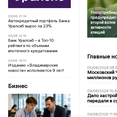
Роспотребна
05/08
21:19
предупредил 
Автокредитный портфель Банка
второй волне
Уралсиб вырос на 23%
активности
клещей
05/08
12:10
Банк Уралсиб – в Топ-10
рейтинга по объемам
ипотечного кредитования
Главные н
03/08
19:01
Изданию «Владимирские
05/08/2026 08:
новости» исполняется 9 лет!
Московский 
миллионов р
Бизнес
04/08/2026 15:4
Дело застро
передали в с
04/08/2026 11:3