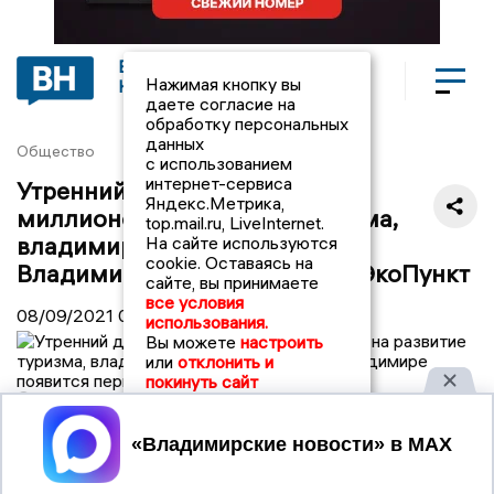
ВЛАДИМИРСКИЕ
Нажимая кнопку вы
НОВОСТИ
даете согласие на
обработку персональных
данных
Общество
с использованием
интернет-сервиса
Утренний дайджест «ВН»: 30
Яндекс.Метрика,
миллионов на развитие туризма,
top.mail.ru, LiveInternet.
владимирцы хотят Орлову, во
На сайте используются
cookie. Оставаясь на
Владимире появится первый ЭкоПункт
сайте, вы принимаете
все условия
08/09/2021
08:00
использования.
Вы можете
настроить
или
отклонить и
покинуть сайт
©
Принять
В регионе направят еще 30 млн рублей на развитие
турсектора