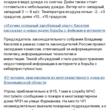
осадки в виде дождя со снегом. Днём также стоит
готовиться к небольшому дождю. Ветер юго-западный,
западный 3 — 8 м/с. Температура воздуха ночью -2…+3
градусов, днем +10…+15 градусов.
«Изучим успешный зарубежный опыт» Киселев
рассказал о новых идеях борьбы с фейками в интернете
Председатель законодательного собрания Владимир
Киселев в рамках совета законодателей России провел
заседание комиссии, отвечающей за информационную
политику, информационные технологии и
инвестиции. Темой обсуждений стало распространение
недостоверной информации в интернете и борьба с
киберпреступностью.
40 человек эвакуировали из многоквартирного дома во
Владимирской области
Утром, приблизительно в 9:15, 1 мая в службу МЧС
поступило сообщение о пожаре в многоквартирном
доме №31 на улице Фурманова. На место ЧП
незамедлительно выехали пожарные подразделения, а к