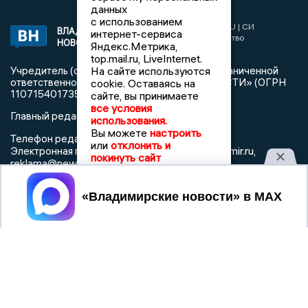
данных
с использованием
2017 © NEWSVLADIMIR.RU | СИ
ВЛАДИМИРСКИЕ
интернет-сервиса
«Информационное агентство
НОВОСТИ
Яндекс.Метрика,
Владимирские новости»
top.mail.ru, LiveInternet.
На сайте используются
Учредитель (соучредители): Общество с ограниченной
ответственностью «РЕГИОНАЛЬНЫЕ НОВОСТИ» (ОГРН
cookie. Оставаясь на
1107154017354)
сайте, вы принимаете
все условия
Главный редактор: Мазов С. А.
использования.
Вы можете
настроить
8 (4922) 666916
Телефон редакции:
или
отклонить и
info@newsvladimir.ru
Электронная почта редакции:
,
покинуть сайт
reklama@newsvladimir.ru
Принять
Регистрационный номер: серия Эл № ФС77-78858 от 4
августа 2020 г. согласно выписке из реестра
зарегистрированных средств массовой информации
выдана Федеральной службой по надзору в сфере связи,
информационных технологий и массовых коммуникаций
При использовании любого материала с данного сайта