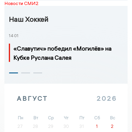
Новости СМИ2
Наш Хоккей
14:01
«Славутич» победил «Могилёв» на
Кубке Руслана Салея
АВГУСТ
2026
Пн
Вт
Ср
Чт
Пт
Сб
Вс
27
28
29
30
31
1
2