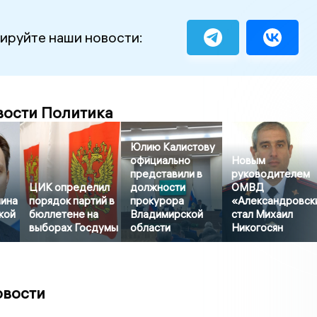
ируйте наши новости:
вости Политика
Юлию Калистову
официально
Новым
представили в
руководителем
ЦИК определил
должности
ОМВД
ина
порядок партий в
прокурора
«Александровск
кой
бюллетене на
Владимирской
стал Михаил
выборах Госдумы
области
Никогосян
овости