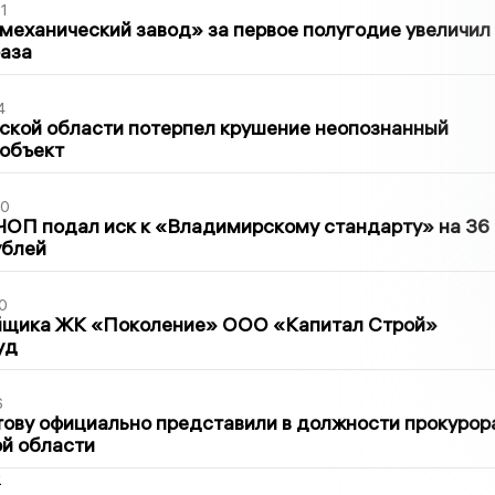
1
механический завод» за первое полугодие увеличил
раза
4
ской области потерпел крушение неопознанный
 объект
30
ЧОП подал иск к «Владимирскому стандарту» на 36
ублей
0
йщика ЖК «Поколение» ООО «Капитал Строй»
уд
6
ову официально представили в должности прокурор
й области
2