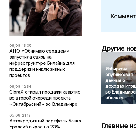
Коммент
06/08
13:05
Другие но
АНО «Обнимаю сердцем»
запустила связь на
инфраструктуре Билайна для
поддержки инклюзивных
Избирком
опубликовал
проектов
данные о
доходах Игош
06/08
12:34
GloraX открыл продажи квартир
во Владимирс
во второй очереди проекта
области
«Октябрьский» во Владимире
05/08
21:19
Автокредитный портфель Банка
Главные н
Уралсиб вырос на 23%