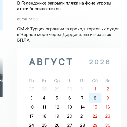
В Геленджике закрыли пляжи на фоне угрозы
атаки беспилотников
08/08
14:30
СМИ: Турция ограничила проход торговых судов
в Черное море через Дарданеллы из-за атак
БПЛА
АВГУСТ
2026
ий»
Пн
Вт
Ср
Чт
Пт
Сб
Вс
27
28
29
30
31
1
2
3
4
5
6
7
8
9
10
11
12
13
14
15
16
17
18
19
20
21
22
23
24
25
26
27
28
29
30