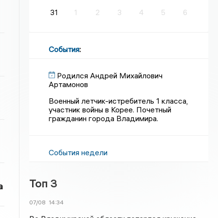
31
1
2
3
4
5
6
События
:
Родился Андрей Михайлович
Артамонов
Военный летчик-истребитель 1 класса,
участник войны в Корее. Почетный
гражданин города Владимира.
События недели
Топ 3
а
07/08
14:34