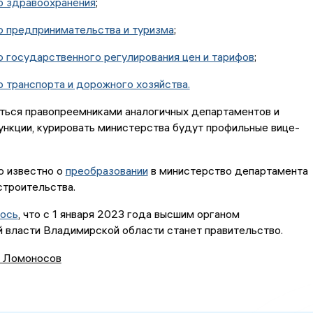
 здравоохранения
;
 предпринимательства и туризма
;
 государственного регулирования цен и тарифов
;
 транспорта и дорожного хозяйства.
ться правопреемниками аналогичных департаментов и
ункции, курировать министерства будут профильные вице-
о известно о
преобразовании
в министерство департамента
строительства.
ось
, что с 1 января 2023 года высшим органом
 власти Владимирской области станет правительство.
 Ломоносов