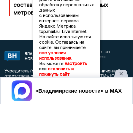
составляет 100 тысяч квадратных
обработку персональных
данных
метров
с использованием
интернет-сервиса
Яндекс.Метрика,
top.mail.ru, LiveInternet.
На сайте используются
cookie. Оставаясь на
сайте, вы принимаете
2017 © NEWSVLADIMIR.RU | СИ
все условия
ВЛАДИМИРСКИЕ
«Информационное агентство
использования.
НОВОСТИ
Владимирские новости»
Вы можете
настроить
или
отклонить и
Учредитель (соучредители): Общество с ограниченной
покинуть сайт
ответственностью «РЕГИОНАЛЬНЫЕ НОВОСТИ» (ОГРН
1107154017354)
Принять
Главный редактор: Мазов С. А.
8 (4922) 666916
Телефон редакции:
info@newsvladimir.ru
Электронная почта редакции:
,
reklama@newsvladimir.ru
Регистрационный номер: серия Эл № ФС77-78858 от 4
августа 2020 г. согласно выписке из реестра