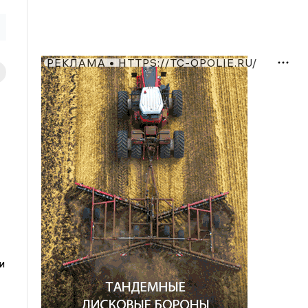
РЕКЛАМА • HTTPS://TC-OPOLIE.RU/
и