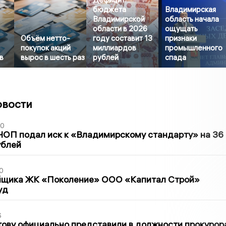
бюджета
Владимирская
Владимирской
область начала
области в 2026
ощущать
Объём нетто-
году составит 13
признаки
покупок акций
миллиардов
промышленного
в
вырос в шесть раз
рублей
спада
овости
30
ЧОП подал иск к «Владимирскому стандарту» на 36
ублей
0
йщика ЖК «Поколение» ООО «Капитал Строй»
уд
6
ову официально представили в должности прокурор