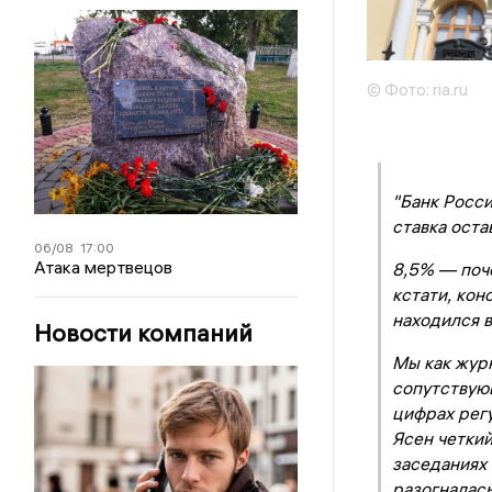
© Фото: ria.ru
"Банк Росси
ставка оста
06/08
17:00
Атака мертвецов
8,5% — поч
кстати, кон
находился в
Новости компаний
Мы как журн
сопутствующ
цифрах регу
Ясен четки
заседаниях
разогналас