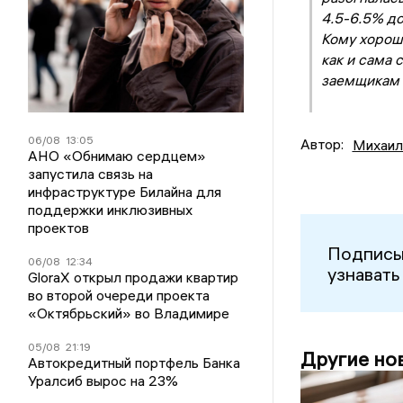
4.5-6.5% до
Кому хорошо
как и сама 
заемщикам 
06/08
13:05
Автор:
Михаил
АНО «Обнимаю сердцем»
запустила связь на
инфраструктуре Билайна для
поддержки инклюзивных
проектов
Подписы
06/08
12:34
узнавать
GloraX открыл продажи квартир
во второй очереди проекта
«Октябрьский» во Владимире
05/08
21:19
Другие но
Автокредитный портфель Банка
Уралсиб вырос на 23%