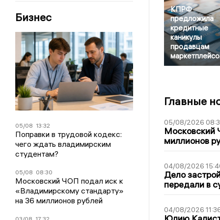
КПРФ
Бизнес
предложила
кредитные
каникулы
продавцам
маркетплейсо
Главные н
05/08/2026 08:
05/08
13:32
Московский 
Поправки в трудовой кодекс:
миллионов р
чего ждать владимирским
студентам?
04/08/2026 15:4
05/08
08:30
Дело застро
Московский ЧОП подал иск к
передали в с
«Владимирскому стандарту»
на 36 миллионов рублей
04/08/2026 11:3
Юлию Калист
03/08
17:32