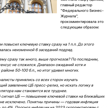
главный редактор
"Федерального Бизнес-
Журнала",
прокомментировала это
следующим образом:
и повысил ключевую ставку сразу на 1 п.п. До этого
валась неизменной 6 заседаний подряд.
ему сразу так много, выше прогнозов? По последним,
сенсус не сложился. Диапазон ожиданий хотя и
 районе 50-100 б.п., но итог удивил многих.
алисты принялись со всех сторон изучать
ий заявлению ЦБ пресс-релиз, но искать логику в
лятора нам становится все труднее.
й сигнал ЦБ — повышение ключевой ставки на ближайших
 не исключено. Понятны причины — годовая инфляция
ь до 4%. Прогноз инфляции на 2023 скорректирован с