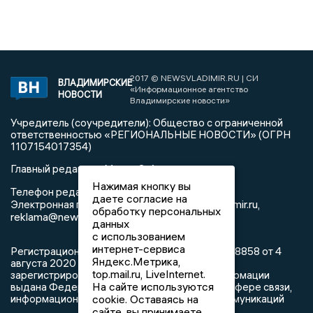
2017 © NEWSVLADIMIR.RU | СИ
ВЛАДИМИРСКИЕ
«Информационное агентство
НОВОСТИ
Владимирские новости»
Учредитель (соучредители): Общество с ограниченной
ответственностью «РЕГИОНАЛЬНЫЕ НОВОСТИ» (ОГРН
1107154017354)
Главный редактор: Мазов С. А.
Нажимая кнопку вы
8 (4922) 666916
Телефон редакции:
даете согласие на
info@newsvladimir.ru
Электронная почта редакции:
,
обработку персональных
reklama@newsvladimir.ru
данных
с использованием
интернет-сервиса
Регистрационный номер: серия Эл № ФС77-78858 от 4
Яндекс.Метрика,
августа 2020 г. согласно выписке из реестра
top.mail.ru, LiveInternet.
зарегистрированных средств массовой информации
На сайте используются
выдана Федеральной службой по надзору в сфере связи,
информационных технологий и массовых коммуникаций
cookie. Оставаясь на
сайте, вы принимаете