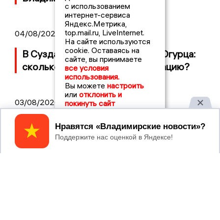
с использованием
интернет-сервиса
Яндекс.Метрика,
top.mail.ru, LiveInternet.
04/08/2026 09:01
На сайте используются
cookie. Оставаясь на
В Суздале прошёл Фестиваль Огурца:
сайте, вы принимаете
сколько потратили на организацию?
все условия
использования.
Вы можете
настроить
или
отклонить и
03/08/2026 14:13
покинуть сайт
Площадь пожара на складе Wildberries
Принять
составляет 100 тысяч квадратных
метров
2017 © NEWSVLADIMIR.RU | СИ
ВЛАДИМИРСКИЕ