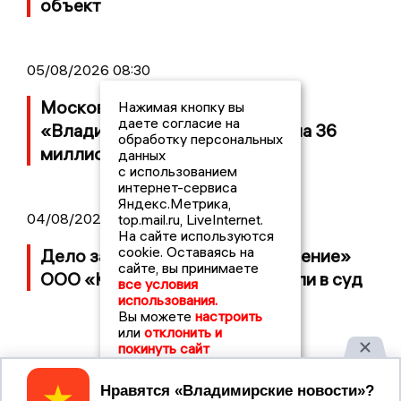
объект
05/08/2026 08:30
Московский ЧОП подал иск к
Нажимая кнопку вы
даете согласие на
«Владимирскому стандарту» на 36
обработку персональных
миллионов рублей
данных
с использованием
интернет-сервиса
Яндекс.Метрика,
04/08/2026 15:40
top.mail.ru, LiveInternet.
На сайте используются
cookie. Оставаясь на
Дело застройщика ЖК «Поколение»
сайте, вы принимаете
ООО «Капитал Строй» передали в суд
все условия
использования.
Вы можете
настроить
или
отклонить и
покинуть сайт
Принять
2017 © NEWSVLADIMIR.RU | СИ