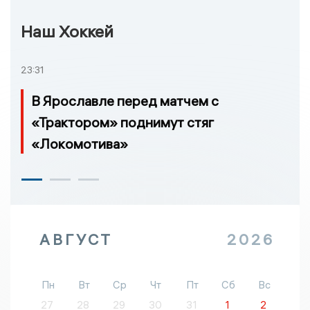
Наш Хоккей
23:31
В Ярославле перед матчем с
«Трактором» поднимут стяг
«Локомотива»
АВГУСТ
2026
Пн
Вт
Ср
Чт
Пт
Сб
Вс
27
28
29
30
31
1
2