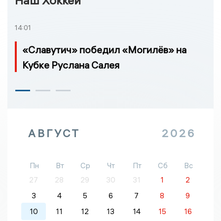
14:01
«Славутич» победил «Могилёв» на
Кубке Руслана Салея
АВГУСТ
2026
Пн
Вт
Ср
Чт
Пт
Сб
Вс
27
28
29
30
31
1
2
3
4
5
6
7
8
9
10
11
12
13
14
15
16