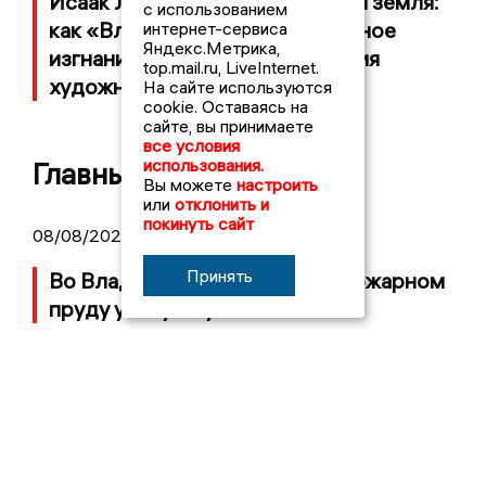
Исаак Левитан и Владимирская земля:
с использованием
как «Владимирка» и вынужденное
интернет-сервиса
Яндекс.Метрика,
изгнание стали частью наследия
top.mail.ru, LiveInternet.
художника
На сайте используются
cookie. Оставаясь на
сайте, вы принимаете
все условия
использования.
Главные новости
Вы можете
настроить
или
отклонить и
покинуть сайт
08/08/2026 21:29
Принять
Во Владимирской области в пожарном
пруду утонул мужчина
08/08/2026 09:01
«Ковровский механический завод» за
первое полугодие увеличил прибыль в