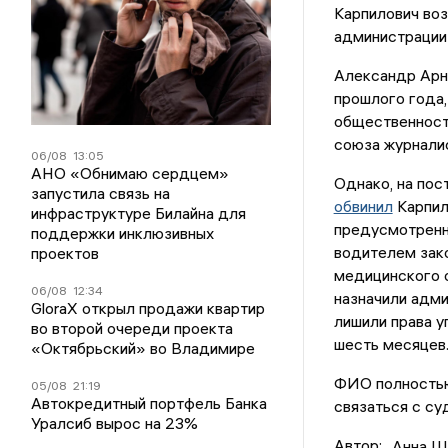
Карпилович во
администрации
Александр Ар
прошлого года,
общественност
союза журнали
06/08
13:05
АНО «Обнимаю сердцем»
Однако, на пос
запустила связь на
обвинил
Карпил
инфраструктуре Билайна для
предусмотренно
поддержки инклюзивных
водителем зак
проектов
медицинского о
06/08
12:34
назначили адми
GloraX открыл продажи квартир
лишили права у
во второй очереди проекта
шесть месяцев
«Октябрьский» во Владимире
ФИО полностью
05/08
21:19
Автокредитный портфель Банка
связаться с су
Уралсиб вырос на 23%
Автор:
Анна Ш