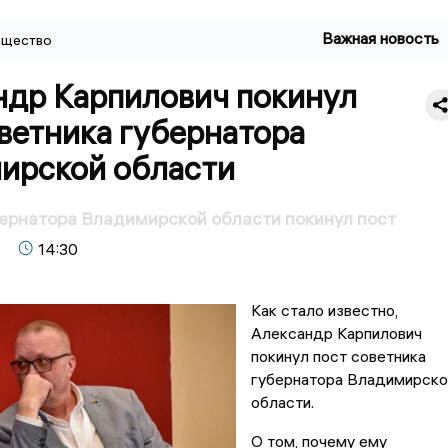
Важная новость
щество
ндр Карпилович покинул
ветника губернатора
ирской области
ернатора Владимирской области покинул пост
14:30
Как стало известно,
Александр Карпилович
покинул пост советника
губернатора Владимирско
области.
О том, почему ему