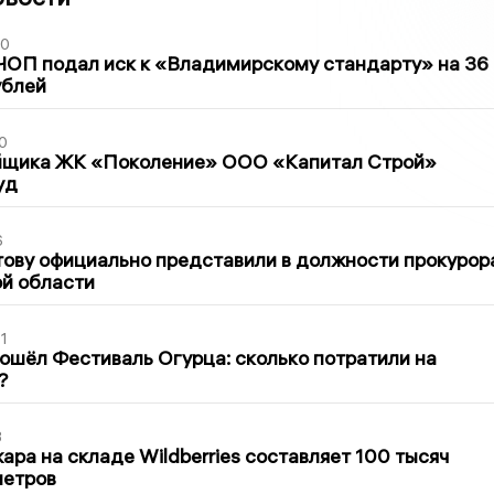
30
ЧОП подал иск к «Владимирскому стандарту» на 36
ублей
0
йщика ЖК «Поколение» ООО «Капитал Строй»
уд
6
ову официально представили в должности прокурор
й области
1
ошёл Фестиваль Огурца: сколько потратили на
?
3
ра на складе Wildberries составляет 100 тысяч
метров