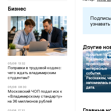
Бизнес
Подписы
узнавать
Другие но
В этот день в
прошлые годы
Владимире
05/08
13:32
происходили
Поправки в трудовой кодекс:
интересные
чего ждать владимирским
события.
студентам?
Расскажем, ч
запомнилась э
05/08
08:30
дата.
Московский ЧОП подал иск к
«Владимирскому стандарту»
на 36 миллионов рублей
Главные н
03/08
17:32