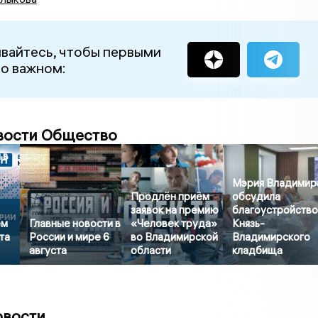
вайтесь, чтобы первыми
 о важном:
вости Общество
 в
Мэрия Владимир
Продлён приём
обсудила
заявок на премию
благоустройств
ем
Главные новости в
«Человек труда»
Князь-
та
России и мире 6
во Владимирской
Владимирского
августа
области
кладбища
овости