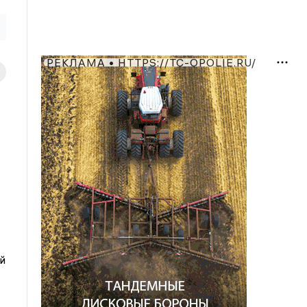
РЕКЛАМА • HTTPS://TC-OPOLIE.RU/
й