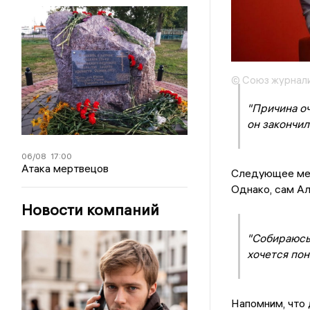
© Союз журнали
"Причина оч
он закончил
06/08
17:00
Атака мертвецов
Следующее мес
Однако, сам Ал
Новости компаний
"Собираюсь 
хочется поня
Напомним, что 