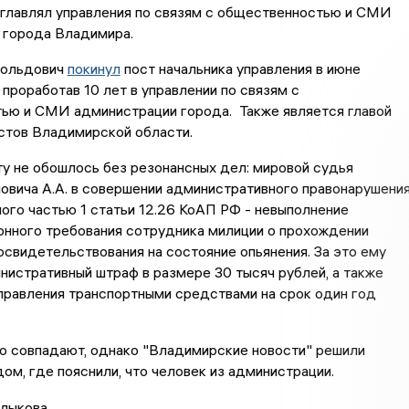
зглавлял управления по связям с общественностью и СМИ
 города Владимира.
нольдович
покинул
пост начальника управления в июне
 проработав 10 лет в управлении по связям с
ью и СМИ администрации города. Также является главой
стов Владимирской области.
ту не обошлось без резонансных дел: мировой судья
овича А.А. в совершении административного правонарушения
го частью 1 статьи 12.26 КоАП РФ - невыполнение
онного требования сотрудника милиции о прохождении
свидетельствования на состояние опьянения. За это ему
нистративный штраф в размере 30 тысяч рублей, а также
правления транспортными средствами на срок один год
.
 совпадают, однако "Владимирские новости" решили
дом, где пояснили, что человек из администрации.
лыкова