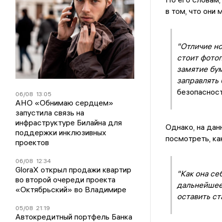
в том, что они
"Отличие но
стоит фотоп
замятие бум
заправлять 
безопасност
06/08
13:05
АНО «Обнимаю сердцем»
запустила связь на
инфраструктуре Билайна для
Однако, на дан
поддержки инклюзивных
посмотреть, ка
проектов
06/08
12:34
GloraX открыл продажи квартир
"Как она се
во второй очереди проекта
дальнейшее
«Октябрьский» во Владимире
оставить ст
05/08
21:19
Автокредитный портфель Банка