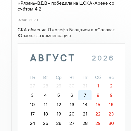
«Рязань-ВДВ» победила на ЦСКА-Арене со
счётом 4:2
07/08
20:31
СКА обменял Джозефа Бландиси в «Салават
Юлаев» за компенсацию
АВГУСТ
2026
Пн
Вт
Ср
Чт
Пт
Сб
Вс
27
28
29
30
31
1
2
3
4
5
6
7
8
9
10
11
12
13
14
15
16
17
18
19
20
21
22
23
24
25
26
27
28
29
30