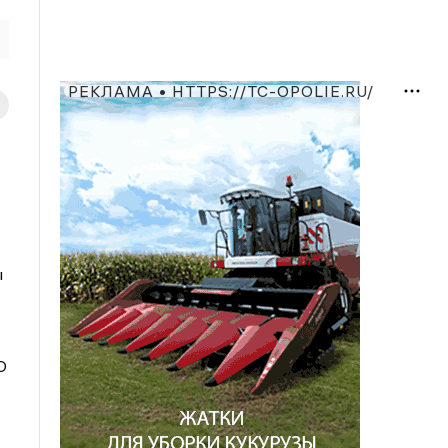
РЕКЛАМА • HTTPS://TC-OPOLIE.RU/
ы
О