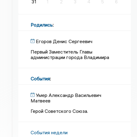
31
1
2
3
4
5
6
Родились
:
Егоров Денис Сергеевич
Первый Заместитель Главы
администрации города Владимира
События
:
Умер Александр Васильевич
Матвеев
Герой Советского Союза.
События недели