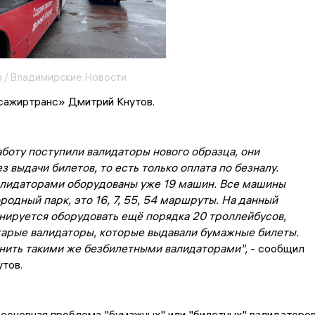
 / Владимирские Новости
ажиртранс» Дмитрий Кнутов.
аботу поступили валидаторы нового образца, они
з выдачи билетов, то есть только оплата по безналу.
лидаторами оборудованы уже 19 машин. Все машины
ородный парк, это 16, 7, 55, 54 маршруты. На данный
нируется оборудовать ещё порядка 20 троллейбусов,
тарые валидаторы, которые выдавали бумажные билеты.
енить такими же безбилетными валидаторами",
- сообщил
тов.
 основная проблема "бумажных" или "билетных" валидаторо