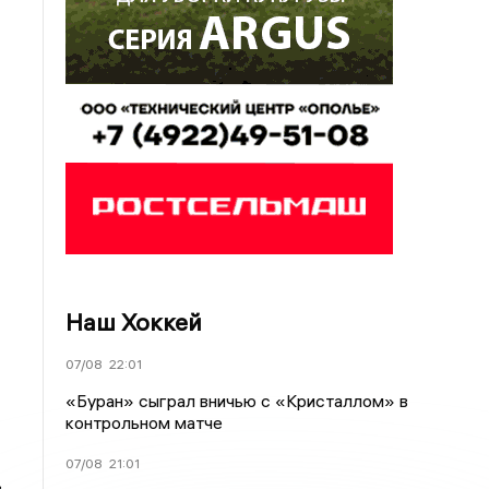
Наш Хоккей
07/08
22:01
«Буран» сыграл вничью с «Кристаллом» в
контрольном матче
07/08
21:01
в