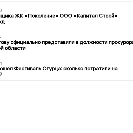
0
йщика ЖК «Поколение» ООО «Капитал Строй»
уд
6
ову официально представили в должности прокурор
й области
1
ошёл Фестиваль Огурца: сколько потратили на
?
2