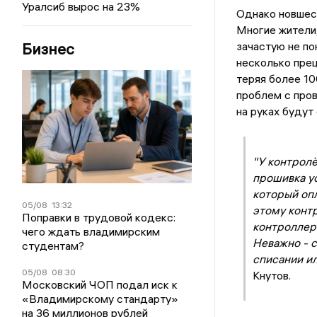
Уралсиб вырос на 23%
Однако новшес
Многие жители,
зачастую не по
Бизнес
несколько прец
теряя более 10
проблем с пров
на руках будут
"У контролё
прошивка у
который оп
05/08
13:32
этому контр
Поправки в трудовой кодекс:
контроллера
чего ждать владимирским
Неважно - с
студентам?
списании ил
05/08
08:30
Кнутов.
Московский ЧОП подал иск к
«Владимирскому стандарту»
на 36 миллионов рублей