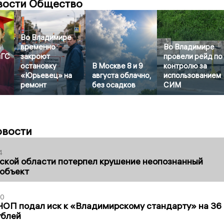
вости Общество
Во Владимире
й
временно
Во Владимире
иГС
закроют
провели рейд по
остановку
В Москве 8 и 9
контролю за
«Юрьевец» на
августа облачно,
использованием
ремонт
без осадков
СИМ
овости
4
ской области потерпел крушение неопознанный
 объект
30
ЧОП подал иск к «Владимирскому стандарту» на 36
ублей