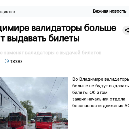
Важная новость
щество
димире валидаторы больше
т выдавать билеты
 заменят валидаторы с выдачей билетов
18:00
Во Владимире валидатор
больше не будут выдавать
билеты. Об этом
заявил начальник отдела
безопасности движения А