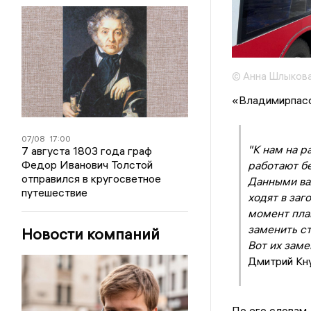
© Анна Шлыкова
«Владимирпасс
07/08
17:00
"К нам на р
7 августа 1803 года граф
Федор Иванович Толстой
работают бе
отправился в кругосветное
Данными ва
путешествие
ходят в заг
момент пла
заменить с
Новости компаний
Вот их зам
Дмитрий Кну
По его словам,