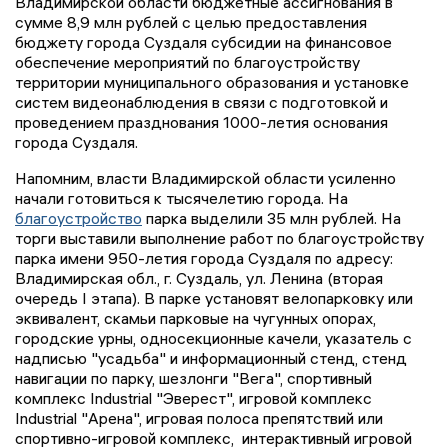
Владимирской области бюджетные ассигнования в
сумме 8,9 млн рублей с целью предоставления
бюджету города Суздаля субсидии на финансовое
обеспечение мероприятий по благоустройству
территории муниципального образования и установке
систем видеонаблюдения в связи с подготовкой и
проведением празднования 1000-летия основания
города Суздаля.
Напомним, власти Владимирской области усиленно
начали готовиться к тысячелетию города. На
благоустройство
парка выделили 35 млн рублей. На
торги выставили выполнение работ по благоустройству
парка имени 950-летия города Суздаля по адресу:
Владимирская обл., г. Суздаль, ул. Ленина (вторая
очередь I этапа). В парке установят велопарковку или
эквивалент, скамьи парковые на чугунных опорах,
городские урны, односекционные качели, указатель с
надписью "усадьба" и информационный стенд, стенд
навигации по парку, шезлонги "Вега", спортивный
комплекс Industrial "Эверест", игровой комплекс
Industrial "Арена", игровая полоса препятствий или
спортивно-игровой комплекс, интерактивный игровой