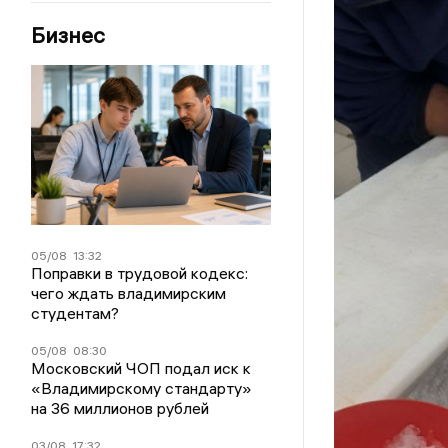
Бизнес
05/08
13:32
Поправки в трудовой кодекс:
чего ждать владимирским
студентам?
05/08
08:30
Московский ЧОП подал иск к
«Владимирскому стандарту»
на 36 миллионов рублей
03/08
17:32