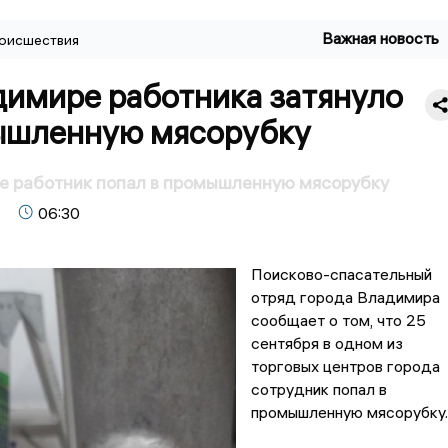
Важная новость
оисшествия
димире работника затянуло
ышленную мясорубку
е работник попал в промышленную мясорубку
06:30
Поисково-спасательный
отряд города Владимира
сообщает о том, что 25
сентября в одном из
торговых центров города
сотрудник попал в
промышленную мясорубку.