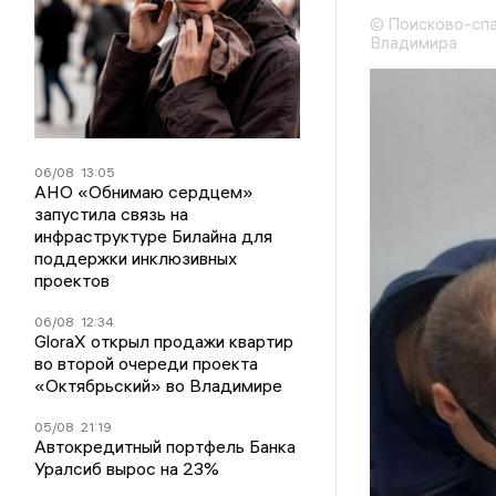
© Поисково-спа
Владимира
06/08
13:05
АНО «Обнимаю сердцем»
запустила связь на
инфраструктуре Билайна для
поддержки инклюзивных
проектов
06/08
12:34
GloraX открыл продажи квартир
во второй очереди проекта
«Октябрьский» во Владимире
05/08
21:19
Автокредитный портфель Банка
Уралсиб вырос на 23%