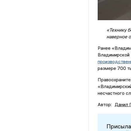
«Технику б
наверное о
Ранее «Владим
Владимирской 
производствен
размере 700 ты
Правоохраните
«Владимирский
несчастного сл
Автор:
Данил 
Присыла