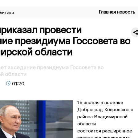
Главная новость
литика
приказал провести
ие президиума Госсовета во
ирской области
ет заседание президиума Госсовета во
й области
01:20
15 апреля в поселке
Доброград Ковровского
района Владимирской
области
состоится расширенное
заседание президиума