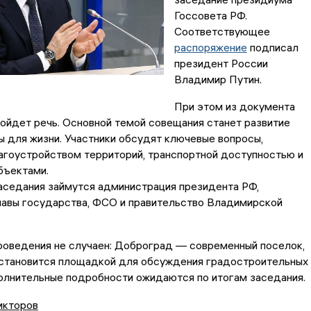
Госсовета РФ.
Соответствующее
распоряжение
подписал
президент России
Владимир Путин.
При этом из документа
пойдет речь. Основной темой совещания станет развитие
 для жизни. Участники обсудят ключевые вопросы,
агоустройством территорий, транспортной доступностью и
бъектами.
аседания займутся администрация президента РФ,
лавы государства, ФСО и правительство Владимирской
роведения не случаен: Доброград — современный поселок,
 становится площадкой для обсуждения градостроительных
олнительные подробности ожидаются по итогам заседания.
икторов