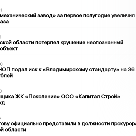
1
механический завод» за первое полугодие увеличил
раза
4
ской области потерпел крушение неопознанный
 объект
30
ЧОП подал иск к «Владимирскому стандарту» на 36
ублей
0
йщика ЖК «Поколение» ООО «Капитал Строй»
уд
6
ову официально представили в должности прокурор
й области