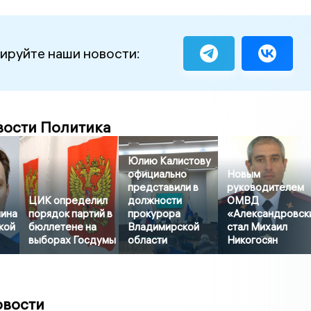
ируйте наши новости:
вости Политика
Юлию Калистову
официально
Новым
представили в
руководителем
ЦИК определил
должности
ОМВД
ина
порядок партий в
прокурора
«Александровск
кой
бюллетене на
Владимирской
стал Михаил
выборах Госдумы
области
Никогосян
овости