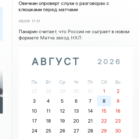
Овечкин опроверг слухи о разговорах с
клюшками перед матчами
08/08
17:31
Панарин считает, что Россия не сыграет в новом
формате Матча звезд НХЛ
АВГУСТ
2026
Пн
Вт
Ср
Чт
Пт
Сб
Вс
27
28
29
30
31
1
2
ий»
3
4
5
6
7
8
9
10
11
12
13
14
15
16
17
18
19
20
21
22
23
24
25
26
27
28
29
30