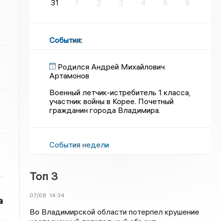
31
1
2
3
4
5
6
События
:
Родился Андрей Михайлович
Артамонов
Военный летчик-истребитель 1 класса,
участник войны в Корее. Почетный
гражданин города Владимира.
События недели
Топ 3
07/08
14:34
а
Во Владимирской области потерпел крушение