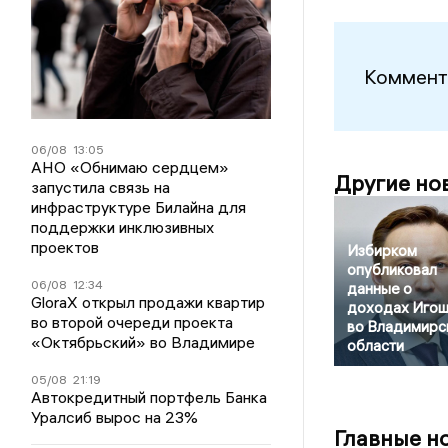
Коммент
06/08
13:05
АНО «Обнимаю сердцем»
Другие но
запустила связь на
инфраструктуре Билайна для
поддержки инклюзивных
проектов
Избирком
опубликовал
06/08
12:34
данные о
GloraX открыл продажи квартир
доходах Игош
во второй очереди проекта
во Владимирс
«Октябрьский» во Владимире
области
05/08
21:19
Автокредитный портфель Банка
Уралсиб вырос на 23%
Главные н