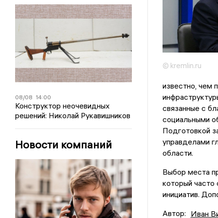
© kremlin.ru
известно, чем 
инфраструктуры
08/08
14:00
Конструктор неочевидных
связанные с бл
решений: Николай Рукавишников
социальными о
Подготовкой з
управделами г
Новости компаний
области.
Выбор места п
который часто
инициатив. Доп
Автор:
Иван В