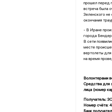
прошел перед 
встреча была о
Зеленского не 
окончания трау
- В Иране про
города Бендер-
В сети появил
месте происше
вертолеты для 
на время прове
Волонтерами ве
Средства для з
лица (номер ка
Получатель: 
Номер счёта:
Банк получат