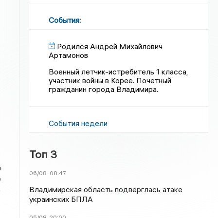
События
:
Родился Андрей Михайлович
Артамонов
Военный летчик-истребитель 1 класса,
участник войны в Корее. Почетный
гражданин города Владимира.
События недели
Топ 3
а
06/08
08:47
е
Владимирская область подверглась атаке
о
украинских БПЛА
05/08
20:00