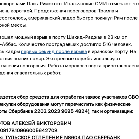
похоронами Папы Римского. Итальянские СМИ отмечают, чт
чень короткой. Продолжения переговоров Трампа и
состоялось, американский лидер быстро покинул Рим после
рной мессы.
изошел мощный взрыв в порту Шахид-Раджаи в 23 км от
Аббас. Количество пострадавших достигло 516 человек.
ись кадры
первых секунд после взрыва
в иранском порту. На
ствия возник пожар. Экстренные службы используют
тушения возгорания. Работа морского порта приостановлен
дения спасательных работ.
дется сбор средств для отработки заявок участников СВО
акупки оборудования могут перечислить как физические
рты Сбербанка 2202 2023 9685 4824), так и организации:
ЗОТОВ АЛЕКСЕЙ ВИКТОРОВИЧ
 40817810966005642708
еля: ТУЛЬСКОЕ ОТДЕЛЕНИЕ N8604 ПАО СБЕРБАНК