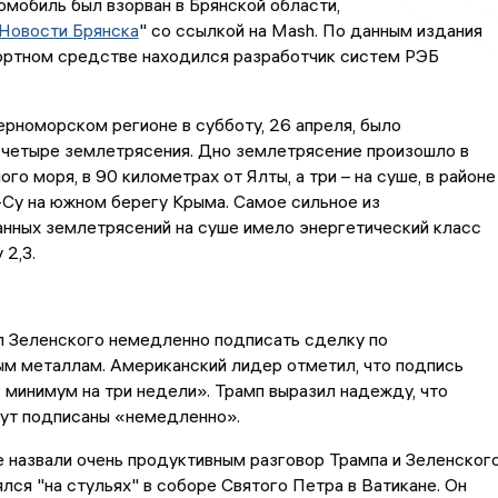
омобиль был взорван в Брянской области,
Новости Брянска
" со ссылкой на Mash. По данным издания
портном средстве находился разработчик систем РЭБ
рноморском регионе в субботу, 26 апреля, было
 четыре землетрясения. Дно землетрясение произошло в
го моря, в 90 километрах от Ялты, а три – на суше, в районе
Су на южном берегу Крыма. Самое сильное из
нных землетрясений на суше имело энергетический класс
 2,3.
л Зеленского немедленно подписать сделку по
м металлам. Американский лидер отметил, что подпись
 минимум на три недели». Трамп выразил надежду, что
ут подписаны «немедленно».
 назвали очень продуктивным разговор Трампа и Зеленского
лся "на стульях" в соборе Святого Петра в Ватикане. Он