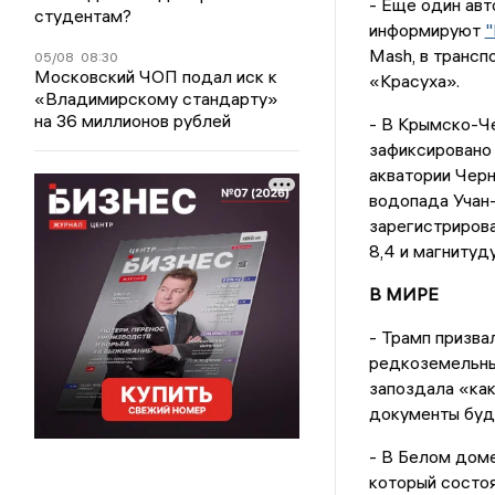
- Еще один авт
студентам?
информируют
"
Mash, в транс
05/08
08:30
Московский ЧОП подал иск к
«Красуха».
«Владимирскому стандарту»
на 36 миллионов рублей
- В Крымско-Че
зафиксировано
акватории Черно
водопада Учан-
зарегистрирова
8,4 и магнитуду
В МИРЕ
- Трамп призва
редкоземельны
запоздала «как
документы буд
- В Белом доме
который состоя