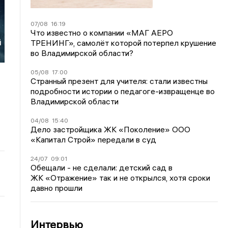
я
07/08
16:19
Что известно о компании «МАГ АЕРО
ТРЕНИНГ», самолёт которой потерпел крушение
й
во Владимирской области?
05/08
17:00
Странный презент для учителя: стали известны
подробности истории о педагоге-извращенце во
Владимирской области
04/08
15:40
Дело застройщика ЖК «Поколение» ООО
«Капитал Строй» передали в суд
24/07
09:01
Обещали - не сделали: детский сад в
ЖК «Отражение» так и не открылся, хотя сроки
давно прошли
Интервью