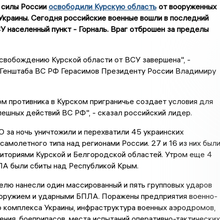
 силы России
освободили Курскую область
от вооруженных
краины. Сегодня российские военные вошли в последний
 населенный пункт - Горналь. Враг отброшен за пределы
свобождению Курской области от ВСУ завершена", -
 Генштаба ВС РФ Герасимов Президенту России Владимиру
м противника в Курском приграничье создает условия для
ешных действий ВС РФ", - сказал российский лидер.
 за ночь уничтожили и перехватили 45 украинских
самолетного типа над регионами России. 27 и 16 из них был
иториями Курской и Белгородской областей. Утром еще 4
ЛА были сбиты над Республикой Крым.
елю нанесли один массированный и пять групповых ударов
оружием и ударными БПЛА. Поражены предприятия военно-
 комплекса Украины, инфраструктура военных аэродромов,
ния, боеприпасов, места испытаний оперативно-тактических