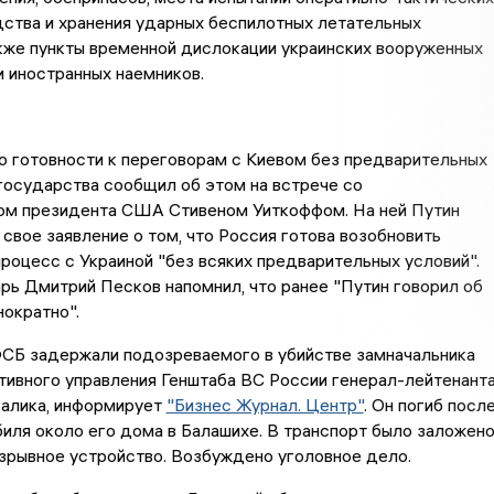
дства и хранения ударных беспилотных летательных
акже пункты временной дислокации украинских вооруженных
 иностранных наемников.
 о готовности к переговорам с Киевом без предварительных
 государства сообщил об этом на встрече со
ом президента США Стивеном Уиткоффом. На ней Путин
 свое заявление о том, что Россия готова возобновить
роцесс с Украиной "без всяких предварительных условий".
ь Дмитрий Песков напомнил, что ранее "Путин говорил об
ократно".
ФСБ задержали подозреваемого в убийстве замначальника
тивного управления Генштаба ВС России генерал-лейтенант
алика, информирует
"Бизнес Журнал. Центр"
. Он погиб посл
иля около его дома в Балашихе. В транспорт было заложен
зрывное устройство. Возбуждено уголовное дело.