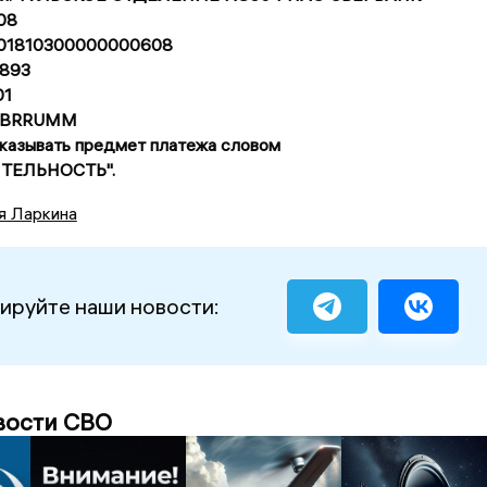
08
0101810300000000608
893
01
SABRRUMM
указывать предмет платежа словом
ТЕЛЬНОСТЬ".
я Ларкина
ируйте наши новости:
вости СВО