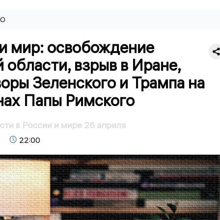
ВО
 и мир: освобождение
 области, взрыв в Иране,
оры Зеленского и Трампа на
нах Папы Римского
сти в России и мире 26 апреля
22:00