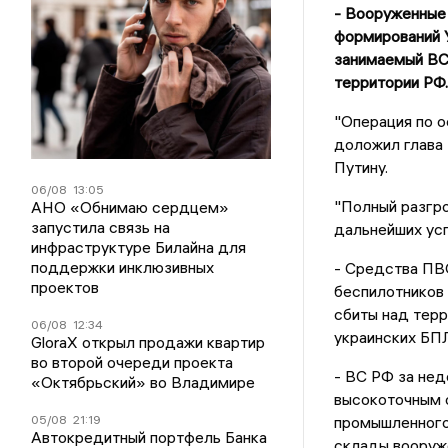
- Вооруженные
формирований У
занимаемый ВСУ
территории РФ.
"Операция по о
доложил глава
Путину.
06/08
13:05
"Полный разгро
АНО «Обнимаю сердцем»
запустила связь на
дальнейших усп
инфраструктуре Билайна для
поддержки инклюзивных
- Средства ПВО
проектов
беспилотников 
сбиты над терр
06/08
12:34
украинских БП
GloraX открыл продажи квартир
во второй очереди проекта
- ВС РФ за нед
«Октябрьский» во Владимире
высокоточным 
05/08
21:19
промышленного
Автокредитный портфель Банка
склады вооруже