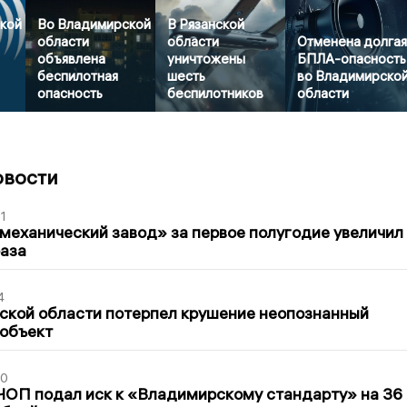
кой
Во Владимирской
В Рязанской
области
области
Отменена долга
объявлена
уничтожены
БПЛА-опасность
беспилотная
шесть
во Владимирско
опасность
беспилотников
области
овости
1
механический завод» за первое полугодие увеличил
раза
4
ской области потерпел крушение неопознанный
 объект
30
ЧОП подал иск к «Владимирскому стандарту» на 36