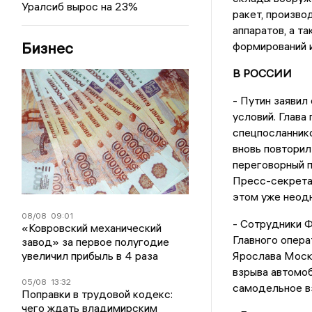
Уралсиб вырос на 23%
ракет, произво
аппаратов, а т
Бизнес
формирований и
В РОССИИ
- Путин заявил
условий. Глава
спецпосланник
вновь повторил
переговорный п
Пресс-секретар
этом уже неодн
08/08
09:01
- Сотрудники 
«Ковровский механический
Главного опера
завод» за первое полугодие
увеличил прибыль в 4 раза
Ярослава Моск
взрыва автомоб
05/08
13:32
самодельное в
Поправки в трудовой кодекс:
чего ждать владимирским