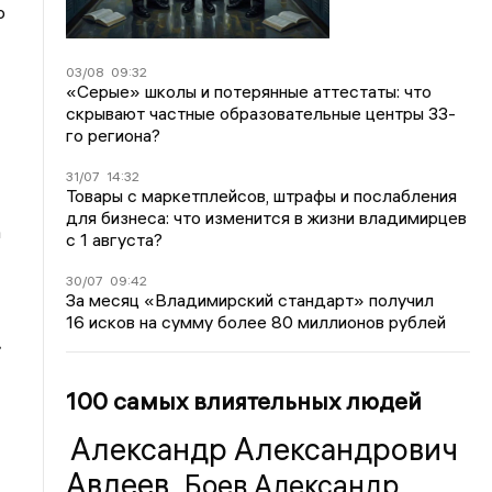
о
03/08
09:32
«Серые» школы и потерянные аттестаты: что
скрывают частные образовательные центры 33-
го региона?
31/07
14:32
Товары с маркетплейсов, штрафы и послабления
для бизнеса: что изменится в жизни владимирцев
а
с 1 августа?
30/07
09:42
За месяц «Владимирский стандарт» получил
16 исков на сумму более 80 миллионов рублей
.
100 самых влиятельных людей
Александр Александрович
Авдеев
Боев Александр