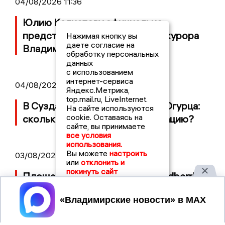
04/08/2026 11:36
Юлию Калистову официально
представили в должности прокурора
Нажимая кнопку вы
даете согласие на
Владимирской области
обработку персональных
данных
с использованием
интернет-сервиса
04/08/2026 09:01
Яндекс.Метрика,
top.mail.ru, LiveInternet.
В Суздале прошёл Фестиваль Огурца:
На сайте используются
cookie. Оставаясь на
сколько потратили на организацию?
сайте, вы принимаете
все условия
использования.
Вы можете
настроить
03/08/2026 14:13
или
отклонить и
покинуть сайт
Площадь пожара на складе Wildberries
составляет 100 тысяч квадратных
Принять
метров