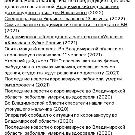
региона. Новостная картина 13 в предыдущие годы была
довольно насыщенной.
Владимирский суд назначил
дату «судного дня» для Навального
(2022)
Спецоперация на Украине. Главное к 13 августа
(2022)
Самые главные владимирские новости - в подкасте ВН
(2021)
Владимирское «Торпедо» сыграет против «Урала» и
«Камаза» в Кубке России
(2021)
Опять мощный всплеск. Во Владимирской области от
коронавируса скончались 11 человек
(2021)
Утренний дайджест "ВН": опасная школьная форма,
омбудсмен о травмах мальчика, сорвавшегося со
здания, студенты ждут решения по дистанту
(2021)
Последние новости коронавируса: заболели, умерли,
выздоровели
(2021)
Последние новости о коронавирусе во Владимирской
области: заболели, умерли, выздоровели
(2020)
Во Владимирской области спасатели нашли тело
утонувшего мальчика
(2020)
Оперштаб сообщил о ситуации по коронавирусу во
Владимирской области
(2020)
Последние новости о коронавирусе во Владимирской
области: заболели, умерли, выздоровели
(2020)