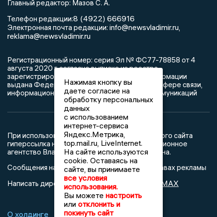
Главный редактор: Мазов С. А.
8 (4922) 666916
Телефон редакции:
info@newsvladimir.ru
Электронная почта редакции:
,
reklama@newsvladimir.ru
Регистрационный номер: серия Эл № ФС77-78858 от 4
августа 2020 г. согласно выписке из реестра
зарегистрированных средств массовой информации
Нажимая кнопку вы
выдана Федеральной службой по надзору в сфере связи,
даете согласие на
информационных технологий и массовых коммуникаций
обработку персональных
данных
с использованием
интернет-сервиса
Яндекс.Метрика,
При использовании любого материала с данного сайта
top.mail.ru, LiveInternet.
гиперссылка на Сетевое издание «Информационное
На сайте используются
агентство Владимирские новости» обязательна.
cookie. Оставаясь на
Сообщения на сером фоне размещены на правах рекламы
сайте, вы принимаете
все условия
@mazov
MAX
Написать директору в телеграм
или
использования.
Вы можете
настроить
или
отклонить и
покинуть сайт
О холдинге
Вакансии
Реклама