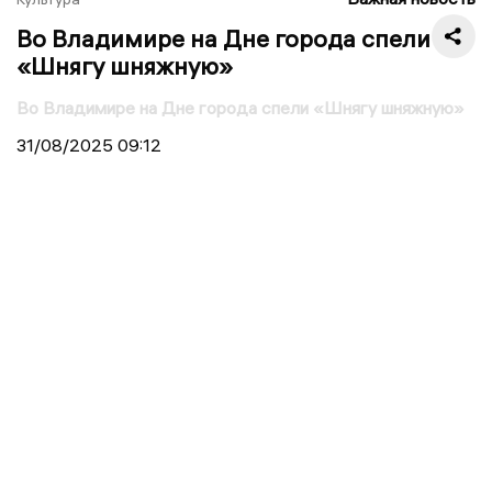
Во Владимире на Дне города спели
«Шнягу шняжную»
Во Владимире на Дне города спели «Шнягу шняжную»
31/08/2025
09:12