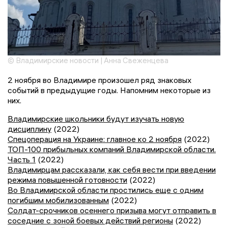
© Владимирские новости | Анна Свеженцева
2 ноября во Владимире произошел ряд знаковых
событий в предыдущие годы. Напомним некоторые из
них.
Владимирские школьники будут изучать новую
дисциплину
(2022)
Спецоперация на Украине: главное ко 2 ноября
(2022)
ТОП-100 прибыльных компаний Владимирской области.
Часть 1
(2022)
Владимирцам рассказали, как себя вести при введении
режима повышенной готовности
(2022)
Во Владимирской области простились еще с одним
погибшим мобилизованным
(2022)
Солдат-срочников осеннего призыва могут отправить в
соседние с зоной боевых действий регионы
(2022)