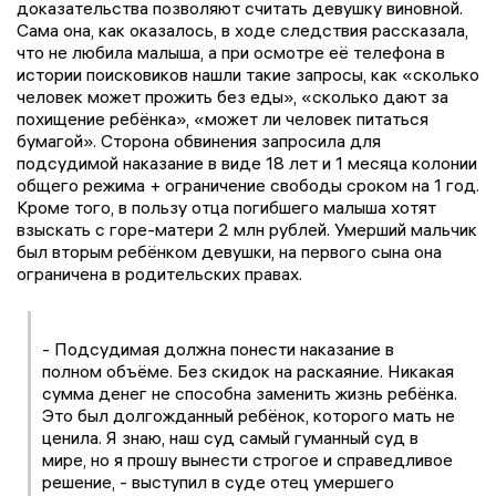
доказательства позволяют считать девушку виновной.
Сама она, как оказалось, в ходе следствия рассказала,
что не любила малыша, а при осмотре её телефона в
истории поисковиков нашли такие запросы, как «сколько
человек может прожить без еды», «сколько дают за
похищение ребёнка», «может ли человек питаться
бумагой». Сторона обвинения запросила для
подсудимой наказание в виде 18 лет и 1 месяца колонии
общего режима + ограничение свободы сроком на 1 год.
Кроме того, в пользу отца погибшего малыша хотят
взыскать с горе-матери 2 млн рублей. Умерший мальчик
был вторым ребёнком девушки, на первого сына она
ограничена в родительских правах.
- Подсудимая должна понести наказание в
полном объёме. Без скидок на раскаяние. Никакая
сумма денег не способна заменить жизнь ребёнка.
Это был долгожданный ребёнок, которого мать не
ценила. Я знаю, наш суд самый гуманный суд в
мире, но я прошу вынести строгое и справедливое
решение, - выступил в суде отец умершего