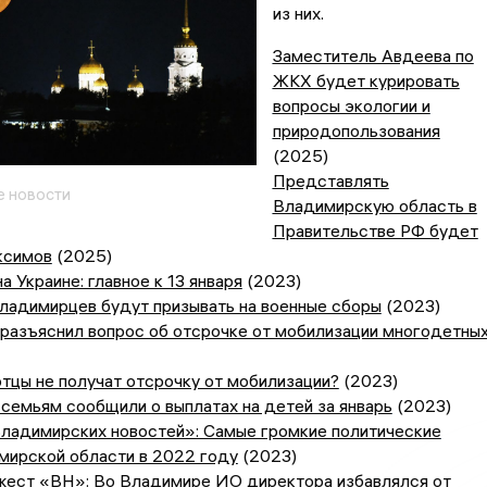
из них.
Заместитель Авдеева по
ЖКХ будет курировать
вопросы экологии и
природопользования
(2025)
Представлять
 новости
Владимирскую область в
Правительстве РФ будет
ксимов
(2025)
а Украине: главное к 13 января
(2023)
ладимирцев будут призывать на военные сборы
(2023)
 разъяснил вопрос об отсрочке от мобилизации многодетны
тцы не получат отсрочку от мобилизации?
(2023)
семьям сообщили о выплатах на детей за январь
(2023)
ладимирских новостей»: Самые громкие политические
мирской области в 2022 году
(2023)
жест «ВН»: Во Владимире ИО директора избавлялся от