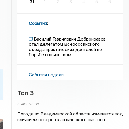
31
1
2
3
4
5
6
События
:
Василий Гаврилович Добронравов
стал делегатом Всероссийского
съезда практических деятелей по
борьбе с пьянством
События недели
Топ 3
05/08
20:00
Погода во Владимирской области изменится под
влиянием североатлантического циклона