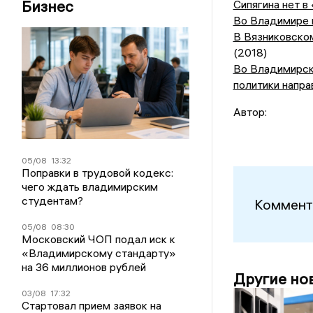
Бизнес
Сипягина нет в
Во Владимире 
В Вязниковско
(2018)
Во Владимирск
политики напра
Автор:
05/08
13:32
Поправки в трудовой кодекс:
чего ждать владимирским
студентам?
Коммент
05/08
08:30
Московский ЧОП подал иск к
«Владимирскому стандарту»
на 36 миллионов рублей
Другие но
03/08
17:32
Стартовал прием заявок на