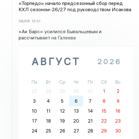
«Торпедо» начало предсезонный сбор перед
КХЛ сезоном-26/27 под руководством Исакова
06/08
13:01
«Ак Барс» усилился Бывальцевым и
рассчитывает на Галеева
АВГУСТ
2026
Пн
Вт
Ср
Чт
Пт
Сб
Вс
27
28
29
30
31
1
2
3
4
5
6
7
8
9
10
11
12
13
14
15
16
17
18
19
20
21
22
23
24
25
26
27
28
29
30