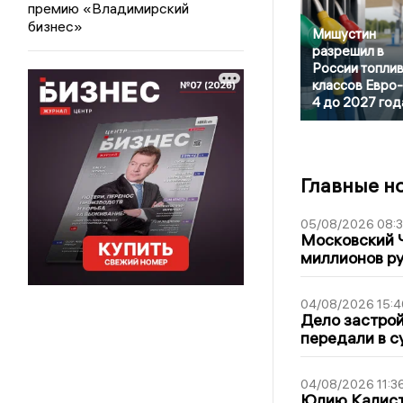
премию «Владимирский
бизнес»
Мишустин
разрешил в
России топли
классов Евро-2
4 до 2027 год
Главные н
05/08/2026 08:
Московский 
миллионов р
04/08/2026 15:4
Дело застро
передали в с
04/08/2026 11:3
Юлию Калист