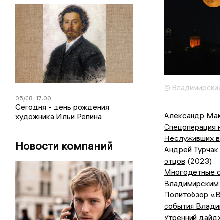
© Владимирские
05/08
17:00
Сегодня - день рождения
Александр Ма
художника Ильи Репина
Спецоперация н
Неслуживших в
Новости компаний
Андрей Турчак
отцов
(2023)
Многодетные о
Владимирским 
Политобзор «В
события Влади
Утренний дайд