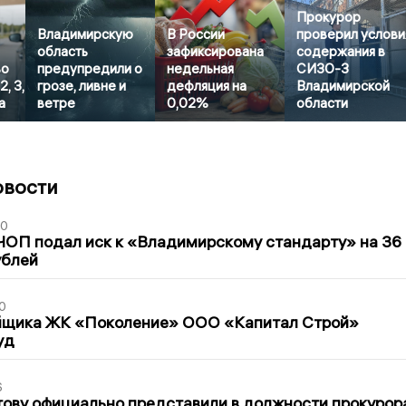
Прокурор
Владимирскую
В России
проверил услови
область
зафиксирована
содержания в
во
предупредили о
недельная
СИЗО-3
, 3,
грозе, ливне и
дефляция на
Владимирской
а
ветре
0,02%
области
овости
30
ЧОП подал иск к «Владимирскому стандарту» на 36
ублей
0
йщика ЖК «Поколение» ООО «Капитал Строй»
уд
6
ову официально представили в должности прокурор