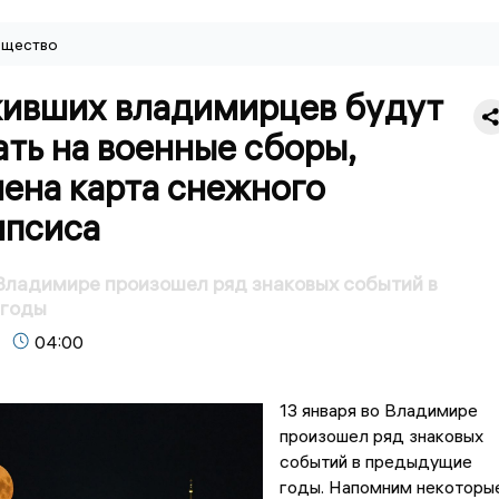
щество
ивших владимирцев будут
ть на военные сборы,
ена карта снежного
ипсиса
 Владимире произошел ряд знаковых событий в
 годы
04:00
13 января во Владимире
произошел ряд знаковых
событий в предыдущие
годы. Напомним некоторы