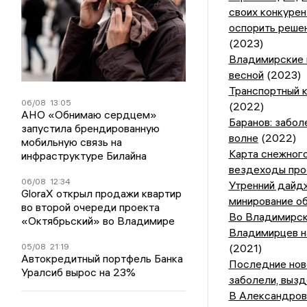
своих конкурен
оспорить решен
(2023)
Владимирские п
весной
(2023)
Транспортный 
06/08
13:05
(2022)
АНО «Обнимаю сердцем»
Баранов: забо
запустила брендированную
волне
(2022)
мобильную связь на
Карта снежного
инфраструктуре Билайна
вездеходы пр
06/08
12:34
Утренний дайдж
GloraX открыл продажи квартир
минирование о
во второй очереди проекта
Во Владимирск
«Октябрьский» во Владимире
Владимирцев на
05/08
21:19
(2021)
Автокредитный портфель Банка
Последние ново
Уралсиб вырос на 23%
заболели, выз
В Александров