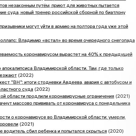
тов незаконным путём, приют для животных пытается
ие суда, новый тренер российской сборной по биатлону
ризывники могут уйти в армию на полтора года уже этой
коллапс: Владимир «встал» во время очередного снегопада
леваемость коронавирусом вырастет на 40% к предыдущей
 апокалипсиса Владимирской области. Там, где только
оезжают
(2022)
ест "ВН": итоги стодневки Авдеева, авария с автобусом и
бластного суда
(2022)
ой области продлили коронавирусные ограничения
(2021)
чнут массово прививать от коронавируса с понедельника
сти о коронавирусе во Владимирской области: умерли,
доровели
(2021)
е водитель сбил ребенка и попытался скрыться
(2020)