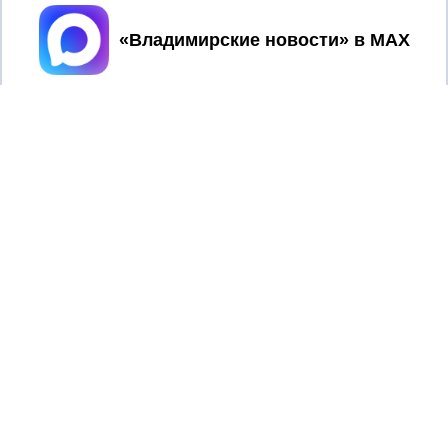
Принять
2017 © NEWSVLADIMIR.RU | СИ
ВЛАДИМИРСКИЕ
«Информационное агентство
НОВОСТИ
Владимирские новости»
Учредитель (соучредители): Общество с ограниченной
ответственностью «РЕГИОНАЛЬНЫЕ НОВОСТИ» (ОГРН
1107154017354)
Главный редактор: Мазов С. А.
8 (4922) 666916
Телефон редакции:
info@newsvladimir.ru
Электронная почта редакции:
,
reklama@newsvladimir.ru
Регистрационный номер: серия Эл № ФС77-78858 от 4
августа 2020 г. согласно выписке из реестра
зарегистрированных средств массовой информации
выдана Федеральной службой по надзору в сфере связи,
информационных технологий и массовых коммуникаций