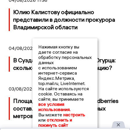
04/08/2026 11:36
Юлию Калистову официально
представили в должности прокурора
Владимирской области
Нажимая кнопку вы
04/08/2026 09:01
даете согласие на
обработку персональных
В Суздале прошёл Фестиваль Огурца:
данных
сколько потратили на организацию?
с использованием
интернет-сервиса
Яндекс.Метрика,
top.mail.ru, LiveInternet.
На сайте используются
03/08/2026 14:13
cookie. Оставаясь на
сайте, вы принимаете
Площадь пожара на складе Wildberries
все условия
составляет 100 тысяч квадратных
использования.
Вы можете
настроить
метров
или
отклонить и
покинуть сайт