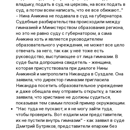
владыку, подать в суд на церковь, на всех подать в
суд, а потом всем написать, что ее все обижают..."
- Нина Аникина не подавала в суд на губернатора.
Судебные разбирательства происходили между
гимназией и Министерством образования региона,
но это не равно суду с губернатором, а сама
Аникина хоть и является руководителем
образовательного учреждения, не может все цело
отвечать за него, так как у неё тоже есть
руководство, выступающее от лица гимназии. В
суде была допрошена свидетель - женщина,
которая присутствовала при диалоге Нины
Аникиной и митрополита Никандра в Суздале. Она
заявила, что директор гимназии пригласила
Никандра посетить образовательное учреждение
и даже обещала ему отправить открытку, а также
заявила, что христиане не должны судиться,
показывая тем самым плохой пример окружающим.
"Нас туда не пускают, и я не могу зайти туда,
чтобы проверить. Вот ездили мои представители,
их не пустили внутрь гимназии" - как заявил в суде
Дмитрий Бутряков, представители епархии без