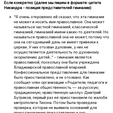
Если конкретно (далее мы пишем в формате: цитата
Никандра - позиция представителей гимназии):
"Я очень откровенно ей сказал, что эта гимназия
не может и носить имя православное. Она может
называться частной гимназией, классической
гимназией, гимназией имени каких-то деятелей. Но
называться православной она не может, потому что
она на сегодняшний день не имеет привязки к
церкви...У них отозван духовник, у них не
осуществляется деятельность по духовному
окормлению детей..." - гимназия является
православной, поскольку она была учреждена
Владимирской православной епархией.
Конфессиональное представление для гимназии
было приостановлено, а не отозвано. Как
сообщил член организации «Родители, педагоги и
православная общественность — за русскую,
традиционную, нравственную школу» Дмитрий
Бутряков, первый раз её приостановили по жалобе
митрополита Тихона. Потом была проведена
проверка, которая не выявила оснований для
приостановления представления и оно