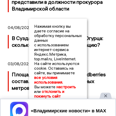
представили в должности прокурора
Владимирской области
Нажимая кнопку вы
04/08/2026 09:01
даете согласие на
обработку персональных
В Суздале прошёл Фестиваль Огурца:
данных
сколько потратили на организацию?
с использованием
интернет-сервиса
Яндекс.Метрика,
top.mail.ru, LiveInternet.
На сайте используются
03/08/2026 14:13
cookie. Оставаясь на
сайте, вы принимаете
Площадь пожара на складе Wildberries
все условия
составляет 100 тысяч квадратных
использования.
Вы можете
настроить
метров
или
отклонить и
покинуть сайт
Принять