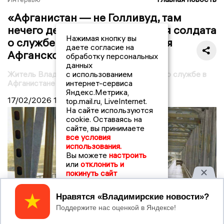
«Афганистан — не Голливуд, там
нечего делать»: воспоминания солдата
Нажимая кнопку вы
о службе в Шинданде во время
даете согласие на
Афганской войны
обработку персональных
данных
Житель Владимирской области рассказал о службе в
с использованием
Афганистане в 1980-е годы
интернет-сервиса
Яндекс.Метрика,
17/02/2026
16:00
top.mail.ru, LiveInternet.
На сайте используются
cookie. Оставаясь на
сайте, вы принимаете
все условия
использования.
Вы можете
настроить
или
отклонить и
покинуть сайт
Принять