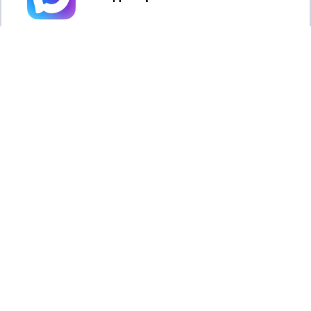
НОВОСТИ
Владимирские новости»
Учредитель (соучредители): Общество с ограниченной
ответственностью «РЕГИОНАЛЬНЫЕ НОВОСТИ» (ОГРН
1107154017354)
Главный редактор: Мазов С. А.
8 (4922) 666916
Телефон редакции:
info@newsvladimir.ru
Электронная почта редакции:
,
reklama@newsvladimir.ru
Регистрационный номер: серия Эл № ФС77-78858 от 4
августа 2020 г. согласно выписке из реестра
зарегистрированных средств массовой информации
выдана Федеральной службой по надзору в сфере связи,
информационных технологий и массовых коммуникаций
При использовании любого материала с данного сайта
гиперссылка на Сетевое издание «Информационное
агентство Владимирские новости» обязательна.