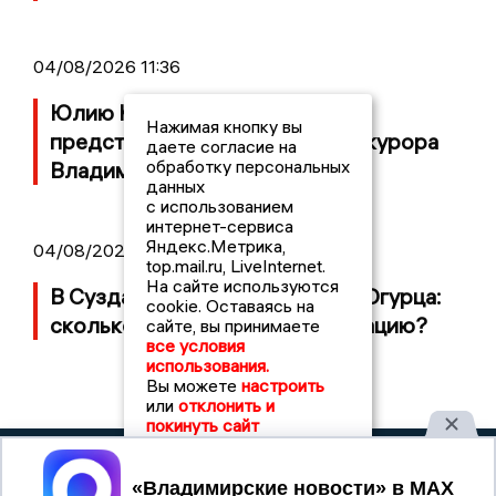
04/08/2026 11:36
Юлию Калистову официально
Нажимая кнопку вы
представили в должности прокурора
даете согласие на
обработку персональных
Владимирской области
данных
с использованием
интернет-сервиса
Яндекс.Метрика,
04/08/2026 09:01
top.mail.ru, LiveInternet.
На сайте используются
В Суздале прошёл Фестиваль Огурца:
cookie. Оставаясь на
сколько потратили на организацию?
сайте, вы принимаете
все условия
использования.
Вы можете
настроить
или
отклонить и
покинуть сайт
2017 © NEWSVLADIMIR.RU | СИ
Принять
ВЛАДИМИРСКИЕ
«Информационное агентство