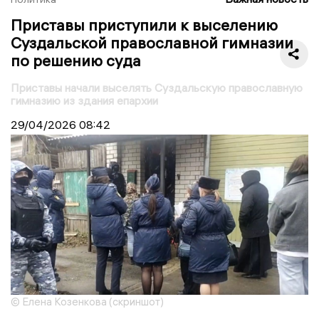
Приставы приступили к выселению
Суздальской православной гимназии
по решению суда
Приставы начали выселять Суздальскую православную
гимназию из здания епархии
29/04/2026
08:42
© Елена Козенкова (скриншот)