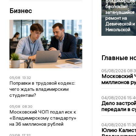
Владимирцев
беспокоит
Бизнес
затянувшийся
ремонт на
Девической и 
Никольской
Главные н
05/08/2026 08:
Московский 
05/08
13:32
миллионов р
Поправки в трудовой кодекс:
чего ждать владимирским
студентам?
04/08/2026 15:4
Дело застро
05/08
08:30
передали в с
Московский ЧОП подал иск к
«Владимирскому стандарту»
на 36 миллионов рублей
04/08/2026 11:3
Юлию Калист
03/08
17:32