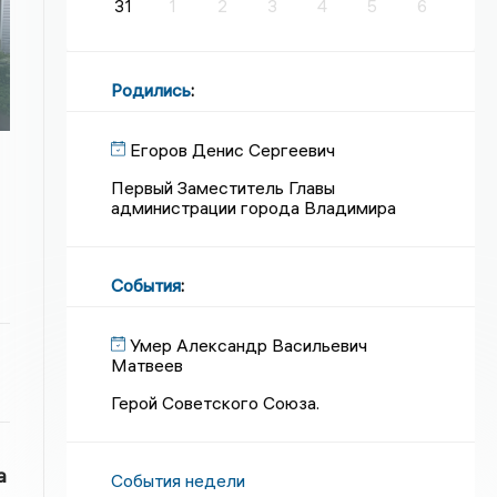
31
1
2
3
4
5
6
Родились
:
Егоров Денис Сергеевич
Первый Заместитель Главы
администрации города Владимира
События
:
Умер Александр Васильевич
Матвеев
Герой Советского Союза.
а
События недели