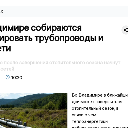
КХ
димире собираются
ировать трубопроводы и
ети
 после завершения отопительного сезона начнут
осетей
10:30
Во Владимире в ближайши
дни может завершиться
отопительный сезон, в
связи с чем
теплоэнергетики
собираются начать ремон