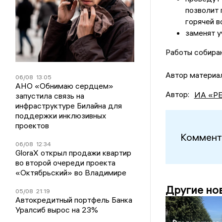
позволит 
горячей в
заменят у
Работы собира
Автор материал
06/08
13:05
АНО «Обнимаю сердцем»
Автор:
ИА «Р
запустила связь на
инфраструктуре Билайна для
поддержки инклюзивных
проектов
Коммент
06/08
12:34
GloraX открыл продажи квартир
во второй очереди проекта
«Октябрьский» во Владимире
Другие но
05/08
21:19
Автокредитный портфель Банка
Уралсиб вырос на 23%