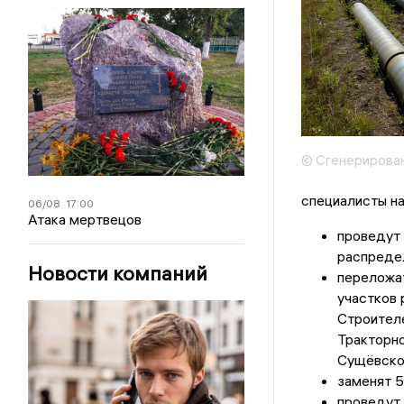
© Сгенерирова
специалисты н
06/08
17:00
Атака мертвецов
проведут 
распредел
Новости компаний
переложат
участков
Строителе
Тракторно
Сущёвской
заменят 5
проведут 