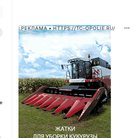
РЕКЛАМА • HTTPS://TC-OPOLIE.RU/
е
т