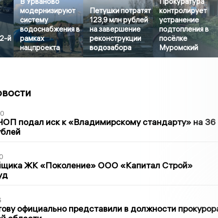
В Урваново
Прокуратура
модернизируют
Петушки потратят
контролирует
систему
123,9 млн рублей
устранение
водоснабжения в
на завершение
подтопления в
2-й
рамках
реконструкции
посёлке
нацпроекта
водозабора
Муромский
овости
30
ЧОП подал иск к «Владимирскому стандарту» на 36
ублей
0
йщика ЖК «Поколение» ООО «Капитал Строй»
уд
6
ову официально представили в должности прокурор