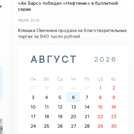
«Ак Барс» победил «Нефтяник» в буллитной
и
серии
06/08
20:31
Клюшка Овечкина продана на благотворительных
торгах за 940 тысяч рублей
АВГУСТ
2026
Пн
Вт
Ср
Чт
Пт
Сб
Вс
27
28
29
30
31
1
2
3
4
5
6
7
8
9
10
11
12
13
14
15
16
17
18
19
20
21
22
23
24
25
26
27
28
29
30