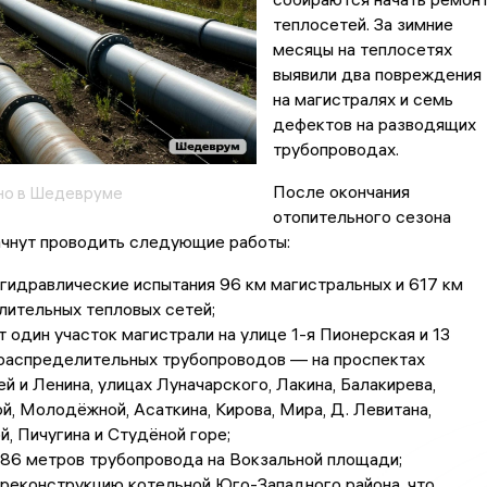
теплосетей. За зимние
месяцы на теплосетях
выявили два повреждения
на магистралях и семь
дефектов на разводящих
трубопроводах.
После окончания
но в Шедевруме
отопительного сезона
ачнут проводить следующие работы:
гидравлические испытания 96 км магистральных и 617 км
ительных тепловых сетей;
 один участок магистрали на улице 1-я Пионерская и 13
 распределительных трубопроводов — на проспектах
й и Ленина, улицах Луначарского, Лакина, Балакирева,
й, Молодёжной, Асаткина, Кирова, Мира, Д. Левитана,
, Пичугина и Студёной горе;
86 метров трубопровода на Вокзальной площади;
реконструкцию котельной Юго-Западного района, что