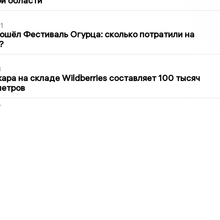
й области
1
ошёл Фестиваль Огурца: сколько потратили на
?
3
ра на складе Wildberries составляет 100 тысяч
метров
2